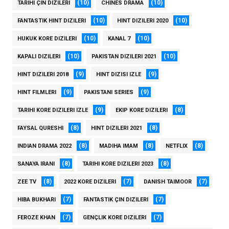
(10)
(10)
TARIHI ÇIN DIZILERI
CHINES DRAMA
(10)
(10)
FANTASTIK HINT DIZILERI
HINT DIZILERI 2020
(10)
(10)
HUKUK KORE DIZILERI
KANAL 7
(10)
(10)
KAPALI DIZILERI
PAKISTAN DIZILERI 2021
(9)
(9)
HINT DIZILERI 2018
HINT DIZISI IZLE
(9)
(9)
HINT FILMLERI
PAKISTANI SERIES
(9)
(8)
TARIHI KORE DIZILERI IZLE
EKIP KORE DIZILERI
(8)
(8)
FAYSAL QURESHI
HINT DIZILERI 2021
(8)
(8)
(8)
INDIAN DRAMA 2022
MADIHA IMAM
NETFLIX
(8)
(8)
SANAYA IRANI
TARIHI KORE DIZILERI 2023
(8)
(7)
(7)
ZEE TV
2022 KORE DIZILERI
DANISH TAIMOOR
(7)
(7)
HIBA BUKHARI
FANTASTIK ÇIN DIZILERI
(7)
(7)
FEROZE KHAN
GENÇLIK KORE DIZILERI