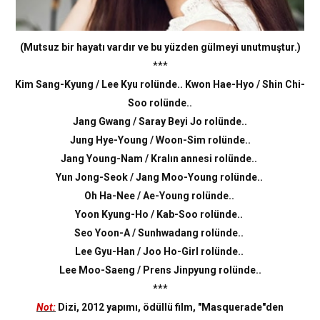
(Mutsuz bir hayatı vardır ve bu yüzden gülmeyi unutmuştur.)
***
Kim Sang-Kyung / Lee Kyu rolünde..
Kwon Hae-Hyo / Shin Chi-
Soo rolünde..
Jang Gwang / Saray Beyi Jo rolünde..
Jung Hye-Young / Woon-Sim rolünde..
Jang Young-Nam / Kralın annesi rolünde..
Yun Jong-Seok / Jang Moo-Young rolünde..
Oh Ha-Nee / Ae-Young rolünde..
Yoon Kyung-Ho / Kab-Soo rolünde..
Seo Yoon-A / Sunhwadang rolünde..
Lee Gyu-Han / Joo Ho-Girl rolünde..
Lee Moo-Saeng / Prens Jinpyung rolünde..
***
Not:
Dizi, 2012 yapımı, ödüllü film, "Masquerade"den