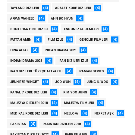
(4)
(4)
TAYLAND DIZILERI
ADALET KORE DIZILERI
(4)
(4)
AFFAN WAHEED
AHN BO HYUN
(4)
(4)
BEINTEHAA HINT DIZISI
ENDONEZYA FILMLERI
(4)
(4)
(4)
FATTAH AMIN
FILM IZLE
GENÇLIK FILMLERI
(4)
(4)
HINA ALTAF
INDIAN DRAMA 2021
(4)
(4)
INDIAN DRAMA 2023
IRAN DIZILERI IZLE
(4)
(4)
IRAN DIZILERI TÜRKÇE ALTYAZILI
IRANIAN SERIES
(4)
(4)
(4)
JENNIFER WINGET
JOO WON
JUNG IL WOO
(4)
(4)
KANAL 7 KORE DIZILERI
KIM YOO JUNG
(4)
(4)
MALEZYA DIZILERI 2018
MALEZYA FILMLERI
(4)
(4)
(4)
MEDIKAL KORE DIZILERI
NEELOFA
NEFRET AŞK
(4)
(4)
PAKISTAN
PAKISTAN DIZILERI 2018
(4)
(4)
PAKISTAN DIZILERI 2022
PARK EUN BIN