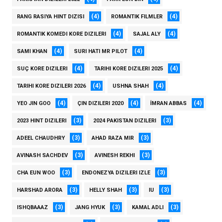
(4)
(4)
RANG RASIYA HINT DIZISI
ROMANTIK FILMLER
(4)
(4)
ROMANTIK KOMEDI KORE DIZILERI
SAJAL ALY
(4)
(4)
SAMI KHAN
SURI HATI MR PILOT
(4)
(4)
SUÇ KORE DIZILERI
TARIHI KORE DIZILERI 2025
(4)
(4)
TARIHI KORE DIZILERI 2026
USHNA SHAH
(4)
(4)
(4)
YEO JIN GOO
ÇIN DIZILERI 2020
İMRAN ABBAS
(3)
(3)
2023 HINT DIZILERI
2024 PAKISTAN DIZILERI
(3)
(3)
ADEEL CHAUDHRY
AHAD RAZA MIR
(3)
(3)
AVINASH SACHDEV
AVINESH REKHI
(3)
(3)
CHA EUN WOO
ENDONEZYA DIZILERI IZLE
(3)
(3)
(3)
HARSHAD ARORA
HELLY SHAH
IU
(3)
(3)
(3)
ISHQBAAAZ
JANG HYUK
KAMAL ADLI