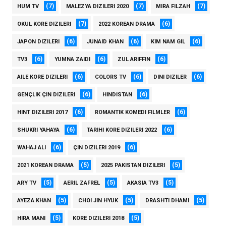
(7)
(7)
(7)
HUM TV
MALEZYA DIZILERI 2020
MIRA FILZAH
(7)
(6)
OKUL KORE DIZILERI
2022 KOREAN DRAMA
(6)
(6)
(6)
JAPON DIZILERI
JUNAID KHAN
KIM NAM GIL
(6)
(6)
(6)
TV3
YUMNA ZAIDI
ZUL ARIFFIN
(6)
(6)
(6)
AILE KORE DIZILERI
COLORS TV
DINI DIZILER
(6)
(6)
GENÇLIK ÇIN DIZILERI
HINDISTAN
(6)
(6)
HINT DIZILERI 2017
ROMANTIK KOMEDI FILMLER
(6)
(6)
SHUKRI YAHAYA
TARIHI KORE DIZILERI 2022
(6)
(6)
WAHAJ ALI
ÇIN DIZILERI 2019
(5)
(5)
2021 KOREAN DRAMA
2025 PAKISTAN DIZILERI
(5)
(5)
(5)
ARY TV
AERIL ZAFREL
AKASIA TV3
(5)
(5)
(5)
AYEZA KHAN
CHOI JIN HYUK
DRASHTI DHAMI
(5)
(5)
HIRA MANI
KORE DIZILERI 2018