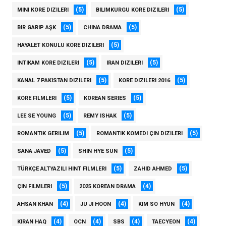
(5)
(5)
MINI KORE DIZILERI
BILIMKURGU KORE DIZILERI
(5)
(5)
BIR GARIP AŞK
CHINA DRAMA
(5)
HAYALET KONULU KORE DIZILERI
(5)
(5)
INTIKAM KORE DIZILERI
IRAN DIZILERI
(5)
(5)
KANAL 7 PAKISTAN DIZILERI
KORE DIZILERI 2016
(5)
(5)
KORE FILMLERI
KOREAN SERIES
(5)
(5)
LEE SE YOUNG
REMY ISHAK
(5)
(5)
ROMANTIK GERILIM
ROMANTIK KOMEDI ÇIN DIZILERI
(5)
(5)
SANA JAVED
SHIN HYE SUN
(5)
(5)
TÜRKÇE ALTYAZILI HINT FILMLERI
ZAHID AHMED
(5)
(4)
ÇIN FILMLERI
2025 KOREAN DRAMA
(4)
(4)
(4)
AHSAN KHAN
JU JI HOON
KIM SO HYUN
(4)
(4)
(4)
(4)
KIRAN HAQ
OCN
SBS
TAECYEON