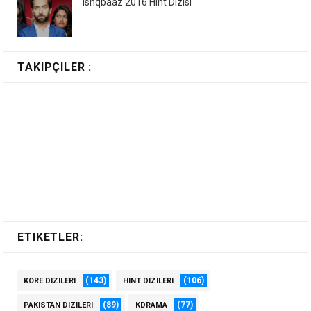
Ishqbaaz 2016 Hint Dizisi
TAKIPÇILER :
ETIKETLER:
(143)
(106)
KORE DIZILERI
HINT DIZILERI
(89)
(77)
PAKISTAN DIZILERI
KDRAMA