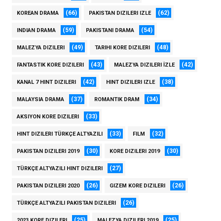
(66)
(62)
KOREAN DRAMA
PAKISTAN DIZILERI IZLE
(59)
(54)
INDIAN DRAMA
PAKISTANI DRAMA
(49)
(48)
MALEZYA DIZILERI
TARIHI KORE DIZILERI
(43)
(42)
FANTASTIK KORE DIZILERI
MALEZYA DIZILERI İZLE
(42)
(38)
KANAL 7 HINT DIZILERI
HINT DIZILERI IZLE
(37)
(34)
MALAYSIA DRAMA
ROMANTIK DRAM
(33)
AKSIYON KORE DIZILERI
(33)
(32)
HINT DIZILERI TÜRKÇE ALTYAZILI
FILM
(30)
(30)
PAKISTAN DIZILERI 2019
KORE DIZILERI 2019
(27)
TÜRKÇE ALTYAZILI HINT DIZILERI
(26)
(26)
PAKISTAN DIZILERI 2020
GIZEM KORE DIZILERI
(26)
TÜRKÇE ALTYAZILI PAKISTAN DIZILERI
(25)
(25)
2023 KORE DIZILERI
MALEZYA DIZILERI 2019