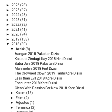
►
2026
(28)
►
2025
(32)
►
2024
(28)
►
2023
(51)
►
2022
(32)
►
2021
(41)
►
2020
(74)
►
2019
(138)
▼
2018
(30)
▼
Aralık
(8)
Aangan 2018 Pakistan Dizisi
Kasautii Zindagii Kay 2018 Hint Dizisi
Baba Jani 2018 Pakistan Dizisi
Manmohini 2018 Hint Dizisi
The Crowned Clown 2019 Tarihi Kore Dizisi
Less than Evil 2018 Kore Dizisi
Encounter 2018 Kore Dizisi
Clean With Passion For Now 2018 Kore Dizisi
►
Kasım
(13)
►
Ekim
(2)
►
Ağustos
(1)
►
Temmuz
(2)