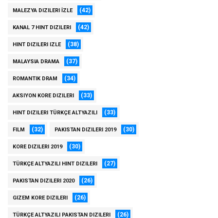
(42)
MALEZYA DIZILERI İZLE
(42)
KANAL 7 HINT DIZILERI
(38)
HINT DIZILERI IZLE
(37)
MALAYSIA DRAMA
(34)
ROMANTIK DRAM
(33)
AKSIYON KORE DIZILERI
(33)
HINT DIZILERI TÜRKÇE ALTYAZILI
(32)
(30)
FILM
PAKISTAN DIZILERI 2019
(30)
KORE DIZILERI 2019
(27)
TÜRKÇE ALTYAZILI HINT DIZILERI
(26)
PAKISTAN DIZILERI 2020
(26)
GIZEM KORE DIZILERI
(26)
TÜRKÇE ALTYAZILI PAKISTAN DIZILERI