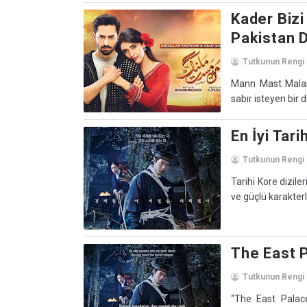
Kader Biz
Pakistan D
Tutkunun Rengi
Mann Mast Malan
sabır isteyen bir di
En İyi Tari
Tutkunun Rengi
Tarihi Kore dizile
ve güçlü karakterle
The East P
Tutkunun Rengi
“The East Palace