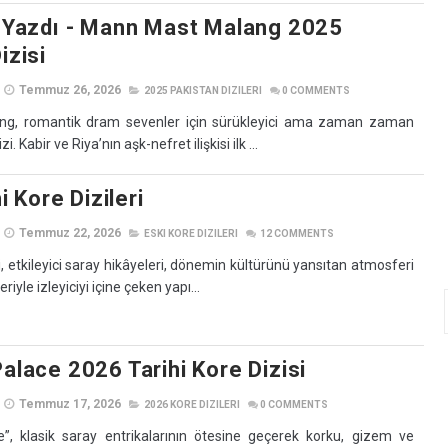
i Yazdı - Mann Mast Malang 2025
izisi
Temmuz 26, 2026
2025 PAKISTAN DIZILERI
0
COMMENTS
g, romantik dram sevenler için sürükleyici ama zaman zaman
zi. Kabir ve Riya’nın aşk-nefret ilişkisi ilk ...
hi Kore Dizileri
Temmuz 22, 2026
ESKI KORE DIZILERI
12
COMMENTS
ri, etkileyici saray hikâyeleri, dönemin kültürünü yansıtan atmosferi
riyle izleyiciyi içine çeken yapı...
alace 2026 Tarihi Kore Dizisi
Temmuz 17, 2026
2026 KORE DIZILERI
0
COMMENTS
”, klasik saray entrikalarının ötesine geçerek korku, gizem ve