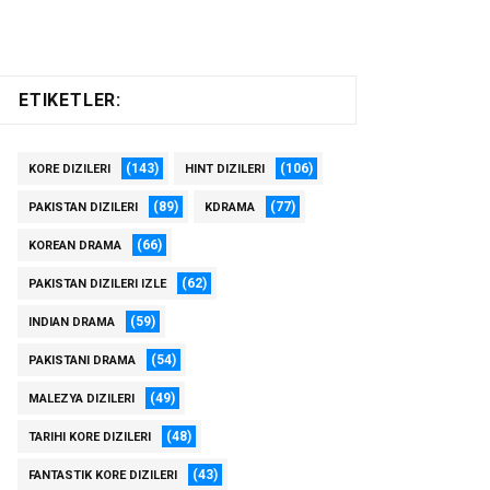
ETIKETLER:
(143)
(106)
KORE DIZILERI
HINT DIZILERI
(89)
(77)
PAKISTAN DIZILERI
KDRAMA
(66)
KOREAN DRAMA
(62)
PAKISTAN DIZILERI IZLE
(59)
INDIAN DRAMA
(54)
PAKISTANI DRAMA
(49)
MALEZYA DIZILERI
(48)
TARIHI KORE DIZILERI
(43)
FANTASTIK KORE DIZILERI