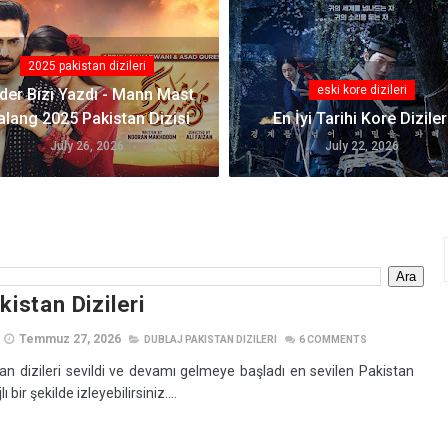
2025 pakistan dizileri
eski kore dizileri
der Bizi Yazdı - Mann Mast
lang 2025 Pakistan Dizisi
En İyi Tarihi Kore Diziler
July 26, 2026
July 22, 2026
kistan Dizileri
Temmuz 27, 2026
DUBLAJ PAKISTAN DIZILERI
6
COMMENTS
an dizileri sevildi ve devamı gelmeye başladı en sevilen Pakistan
lı bir şekilde izleyebilirsiniz....