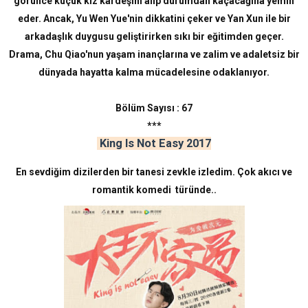
görünce küçük kız kardeşini alıp durumdan kaçacağına yemin
eder. Ancak, Yu Wen Yue'nin dikkatini çeker ve Yan Xun ile bir
arkadaşlık duygusu geliştirirken sıkı bir eğitimden geçer.
Drama, Chu Qiao'nun yaşam inançlarına ve zalim ve adaletsiz bir
dünyada hayatta kalma mücadelesine odaklanıyor.
Bölüm Sayısı : 67
***
King Is Not Easy 2017
En sevdiğim dizilerden bir tanesi zevkle izledim. Çok akıcı ve
romantik komedi türünde..