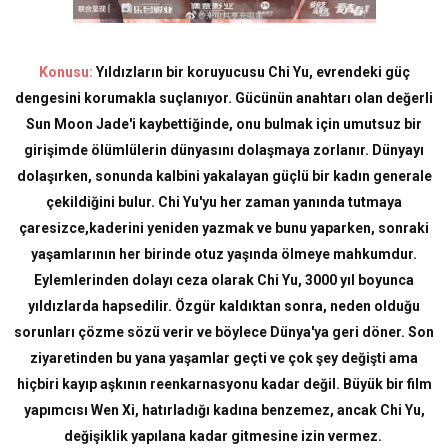
Konusu:
Yıldızların bir koruyucusu Chi Yu, evrendeki güç
dengesini korumakla suçlanıyor. Gücünün anahtarı olan değerli
Sun Moon Jade'i kaybettiğinde, onu bulmak için umutsuz bir
girişimde ölümlülerin dünyasını dolaşmaya zorlanır. Dünyayı
dolaşırken, sonunda kalbini yakalayan güçlü bir kadın generale
çekildiğini bulur. Chi Yu'yu her zaman yanında tutmaya
çaresizce,kaderini yeniden yazmak ve bunu yaparken, sonraki
yaşamlarının her birinde otuz yaşında ölmeye mahkumdur.
Eylemlerinden dolayı ceza olarak Chi Yu, 3000 yıl boyunca
yıldızlarda hapsedilir. Özgür kaldıktan sonra, neden olduğu
sorunları çözme sözü verir ve böylece Dünya'ya geri döner. Son
ziyaretinden bu yana yaşamlar geçti ve çok şey değişti ama
hiçbiri kayıp aşkının reenkarnasyonu kadar değil. Büyük bir film
yapımcısı Wen Xi, hatırladığı kadına benzemez, ancak Chi Yu,
değişiklik yapılana kadar gitmesine izin vermez.