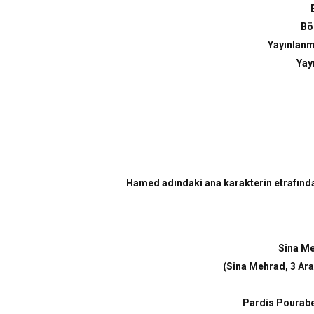
Bö
Yayınlanm
Yay
Hamed adındaki ana karakterin etrafında d
Sina M
(
Sina Mehrad, 3 Ara
Pardis Pourabe