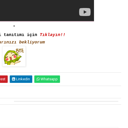
*
i tanıtımı için
Tıklayın!!
arınızı bekliyorum
rest
Linkedin
Whatsapp