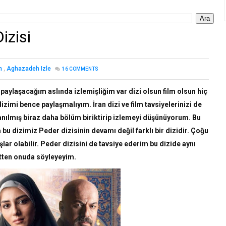
izisi
h
,
Aghazadeh Izle
16
COMMENTS
 paylaşacağım aslında izlemişliğim var dizi olsun film olsun hiç
mi bence paylaşmalıyım. İran dizi ve film tavsiyelerinizi de
anılmış biraz daha bölüm biriktirip izlemeyi düşünüyorum. Bu
 bu dizimiz Peder dizisinin devamı değil farklı bir dizidir. Çoğu
lar olabilir. Peder dizisini de tavsiye ederim bu dizide aynı
tten onuda söyleyeyim.