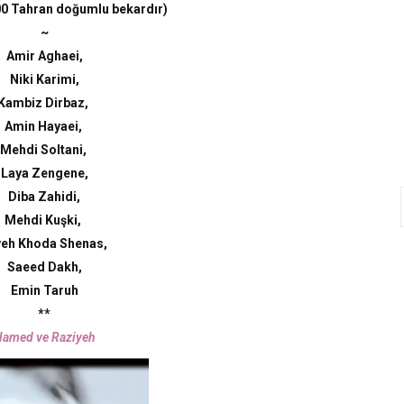
00 Tahran doğumlu bekardır
)
~
Amir Aghaei,
Niki Karimi,
Kambiz Dirbaz,
Amin Hayaei,
Mehdi Soltani,
Laya Zengene,
Diba Zahidi,
Mehdi Kuşki,
eh Khoda Shenas,
Saeed Dakh,
Emin Taruh
**
amed ve Raziyeh