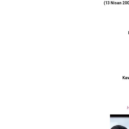
(
13 Nisan 20
Kav
H