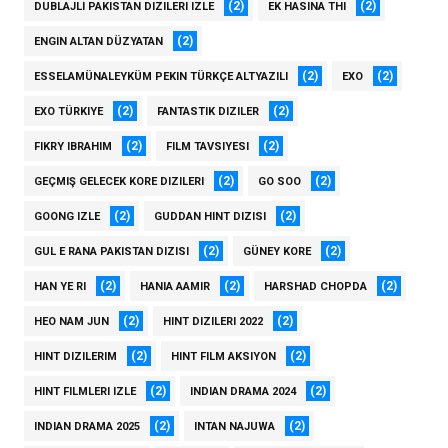
(2)
(2)
DUBLAJLI PAKISTAN DIZILERI IZLE
EK HASINA THI
(2)
ENGIN ALTAN DÜZYATAN
(2)
(2)
ESSELAMÜNALEYKÜM PEKIN TÜRKÇE ALTYAZILI
EXO
(2)
(2)
EXO TÜRKIYE
FANTASTIK DIZILER
(2)
(2)
FIKRY IBRAHIM
FILM TAVSIYESI
(2)
(2)
GEÇMIŞ GELECEK KORE DIZILERI
GO SOO
(2)
(2)
GOONG IZLE
GUDDAN HINT DIZISI
(2)
(2)
GUL E RANA PAKISTAN DIZISI
GÜNEY KORE
(2)
(2)
(2)
HAN YE RI
HANIA AAMIR
HARSHAD CHOPDA
(2)
(2)
HEO NAM JUN
HINT DIZILERI 2022
(2)
(2)
HINT DIZILERIM
HINT FILM AKSIYON
(2)
(2)
HINT FILMLERI IZLE
INDIAN DRAMA 2024
(2)
(2)
INDIAN DRAMA 2025
INTAN NAJUWA