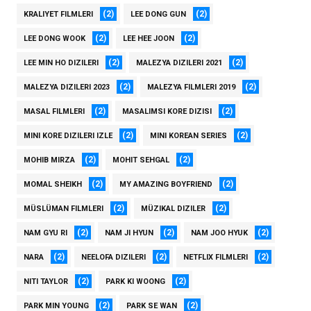
(2)
(2)
KRALIYET FILMLERI
LEE DONG GUN
(2)
(2)
LEE DONG WOOK
LEE HEE JOON
(2)
(2)
LEE MIN HO DIZILERI
MALEZYA DIZILERI 2021
(2)
(2)
MALEZYA DIZILERI 2023
MALEZYA FILMLERI 2019
(2)
(2)
MASAL FILMLERI
MASALIMSI KORE DIZISI
(2)
(2)
MINI KORE DIZILERI IZLE
MINI KOREAN SERIES
(2)
(2)
MOHIB MIRZA
MOHIT SEHGAL
(2)
(2)
MOMAL SHEIKH
MY AMAZING BOYFRIEND
(2)
(2)
MÜSLÜMAN FILMLERI
MÜZIKAL DIZILER
(2)
(2)
(2)
NAM GYU RI
NAM JI HYUN
NAM JOO HYUK
(2)
(2)
(2)
NARA
NEELOFA DIZILERI
NETFLIX FILMLERI
(2)
(2)
NITI TAYLOR
PARK KI WOONG
(2)
(2)
PARK MIN YOUNG
PARK SE WAN