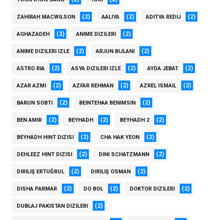
(2)
(2)
(2)
ZAHIRAH MACWILSON
AALIYA
ADITYA REDIJ
(2)
(2)
AGHAZADEH
ANIME DIZILERI
(2)
(2)
ANIME DIZILERI IZLE
ARJUN BIJLANI
(2)
(2)
(2)
ASTRO RIA
ASYA DIZILERI IZLE
AYDA JEBAT
(2)
(2)
(2)
AZAR AZMI
AZFAR REHMAN
AZREL ISMAIL
(2)
(2)
BARUN SOBTI
BEINTEHAA BENIMSIN
(2)
(2)
(2)
BEN AMIR
BEYHADH
BEYHADH 2
(2)
(2)
BEYHADH HINT DIZISI
CHA HAK YEON
(2)
(2)
DEHLEEZ HINT DIZISI
DINI SCHATZMANN
(2)
(2)
DIRILIŞ ERTUĞRUL
DIRILIŞ OSMAN
(2)
(2)
(2)
DISHA PARMAR
DO BOL
DOKTOR DIZILERI
(2)
DUBLAJ PAKISTAN DIZILERI