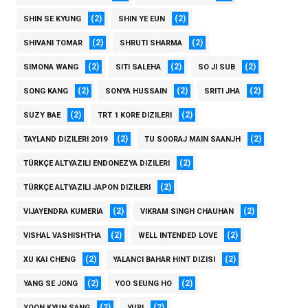
(2)
(2)
SHIN SE KYUNG
SHIN YE EUN
(2)
(2)
SHIVANI TOMAR
SHRUTI SHARMA
(2)
(2)
(2)
SIMONA WANG
SITI SALEHA
SO JI SUB
(2)
(2)
(2)
SONG KANG
SONYA HUSSAIN
SRITI JHA
(2)
(2)
SUZY BAE
TRT 1 KORE DIZILERI
(2)
(2)
TAYLAND DIZILERI 2019
TU SOORAJ MAIN SAANJH
(2)
TÜRKÇE ALTYAZILI ENDONEZYA DIZILERI
(2)
TÜRKÇE ALTYAZILI JAPON DIZILERI
(2)
(2)
VIJAYENDRA KUMERIA
VIKRAM SINGH CHAUHAN
(2)
(2)
VISHAL VASHISHTHA
WELL INTENDED LOVE
(2)
(2)
XU KAI CHENG
YALANCI BAHAR HINT DIZISI
(2)
(2)
YANG SE JONG
YOO SEUNG HO
(2)
(2)
YOON KYUN SANG
YURI