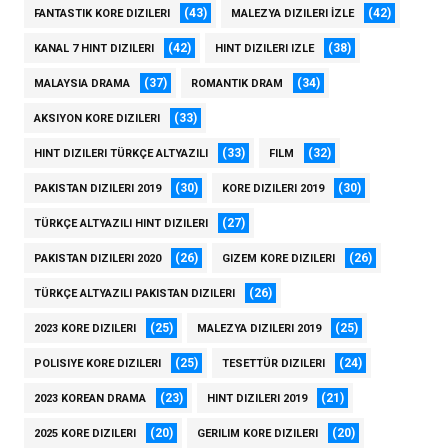
(43)
(42)
FANTASTIK KORE DIZILERI
MALEZYA DIZILERI İZLE
(42)
(38)
KANAL 7 HINT DIZILERI
HINT DIZILERI IZLE
(37)
(34)
MALAYSIA DRAMA
ROMANTIK DRAM
(33)
AKSIYON KORE DIZILERI
(33)
(32)
HINT DIZILERI TÜRKÇE ALTYAZILI
FILM
(30)
(30)
PAKISTAN DIZILERI 2019
KORE DIZILERI 2019
(27)
TÜRKÇE ALTYAZILI HINT DIZILERI
(26)
(26)
PAKISTAN DIZILERI 2020
GIZEM KORE DIZILERI
(26)
TÜRKÇE ALTYAZILI PAKISTAN DIZILERI
(25)
(25)
2023 KORE DIZILERI
MALEZYA DIZILERI 2019
(25)
(24)
POLISIYE KORE DIZILERI
TESETTÜR DIZILERI
(23)
(21)
2023 KOREAN DRAMA
HINT DIZILERI 2019
(20)
(20)
2025 KORE DIZILERI
GERILIM KORE DIZILERI