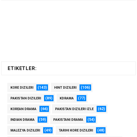
ETIKETLER:
(143)
(106)
KORE DIZILERI
HINT DIZILERI
(89)
(77)
PAKISTAN DIZILERI
KDRAMA
(66)
(62)
KOREAN DRAMA
PAKISTAN DIZILERI IZLE
(59)
(54)
INDIAN DRAMA
PAKISTANI DRAMA
(49)
(48)
MALEZYA DIZILERI
TARIHI KORE DIZILERI