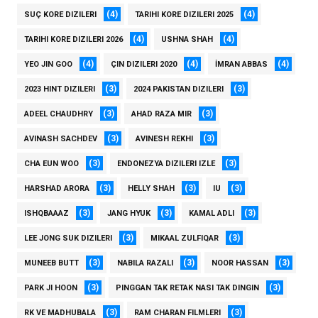
(4)
(4)
SUÇ KORE DIZILERI
TARIHI KORE DIZILERI 2025
(4)
(4)
TARIHI KORE DIZILERI 2026
USHNA SHAH
(4)
(4)
(4)
YEO JIN GOO
ÇIN DIZILERI 2020
İMRAN ABBAS
(3)
(3)
2023 HINT DIZILERI
2024 PAKISTAN DIZILERI
(3)
(3)
ADEEL CHAUDHRY
AHAD RAZA MIR
(3)
(3)
AVINASH SACHDEV
AVINESH REKHI
(3)
(3)
CHA EUN WOO
ENDONEZYA DIZILERI IZLE
(3)
(3)
(3)
HARSHAD ARORA
HELLY SHAH
IU
(3)
(3)
(3)
ISHQBAAAZ
JANG HYUK
KAMAL ADLI
(3)
(3)
LEE JONG SUK DIZILERI
MIKAAL ZULFIQAR
(3)
(3)
(3)
MUNEEB BUTT
NABILA RAZALI
NOOR HASSAN
(3)
(3)
PARK JI HOON
PINGGAN TAK RETAK NASI TAK DINGIN
(3)
(3)
RK VE MADHUBALA
RAM CHARAN FILMLERI