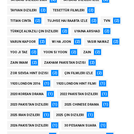
(2)
(2)
TAYVAN DIZILERI
TESETTÜR FILMLERI
(2)
(2)
(2)
TITIAN CINTA
TUJHSE HAI RAABTA IZLE
TVN
(2)
(2)
TÜRKÇE ALYAZILI ÇIN DIZILERI
UYAINA ARSHAD
(2)
(2)
(2)
VARUN KAPOOR
WI HA JOON
YASIR NAWAZ
(2)
(2)
(2)
YOO JI TAE
YOON SI YOON
ZAIN
(2)
(2)
ZAIN IMAM
ZAKHAM PAKISTAN DIZISI
(2)
(2)
ZOR SEVDA HINT DIZISI
ÇIN FILMLERI IZLE
(1)
(1)
1920 LONDON 2016
1920 LONDON HINT FILMI
(1)
(1)
2020 KOREAN DRAMA
2022 PAKISTAN DIZILERI
(1)
(1)
2023 PAKISTAN DIZILERI
2025 CHINESE DRAMA
(1)
(1)
2025 IRAN DIZILERI
2025 ÇIN DIZILERI
(1)
(1)
2026 PAKISTAN DIZILERI
30 PESANAN SUARA