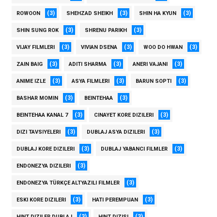
(3)
(3)
(3)
ROWOON
SHEHZAD SHEIKH
SHIN HA KYUN
(3)
(3)
SHIN SUNG ROK
SHRENU PARIKH
(3)
(3)
(3)
VIJAY FILMLERI
VIVIAN DSENA
WOO DO HWAN
(3)
(3)
(3)
ZAIN BAIG
ADITI SHARMA
ANERI VAJANI
(3)
(3)
(3)
ANIME IZLE
ASYA FILMLERI
BARUN SOPTI
(3)
(3)
BASHAR MOMIN
BEINTEHAA
(3)
(3)
BEINTEHAA KANAL 7
CINAYET KORE DIZILERI
(3)
(3)
DIZI TAVSIYELERI
DUBLAJ ASYA DIZILERI
(3)
(3)
DUBLAJ KORE DIZILERI
DUBLAJ YABANCI FILMLER
(3)
ENDONEZYA DIZILERI
(3)
ENDONEZYA TÜRKÇE ALTYAZILI FILMLER
(3)
(3)
ESKI KORE DIZILERI
HATI PEREMPUAN
(3)
(3)
HINT DIZILER DUBLAJ
HINT DIZISI