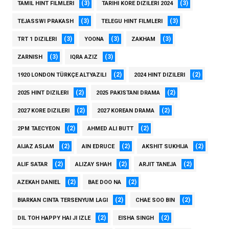
(3)
(3)
TAMIL HINT FILMLERI
TARIHI KORE DIZILERI 2024
(3)
(3)
TEJASSWI PRAKASH
TELEGU HINT FILMLERI
(3)
(3)
(3)
TRT 1 DIZILERI
YOONA
ZAKHAM
(3)
(3)
ZARNISH
IQRA AZIZ
(2)
(2)
1920 LONDON TÜRKÇE ALTYAZILI
2024 HINT DIZILERI
(2)
(2)
2025 HINT DIZILERI
2025 PAKISTANI DRAMA
(2)
(2)
2027 KORE DIZILERI
2027 KOREAN DRAMA
(2)
(2)
2PM TAECYEON
AHMED ALI BUTT
(2)
(2)
(2)
AIJAZ ASLAM
AIN EDRUCE
AKSHIT SUKHIJA
(2)
(2)
(2)
ALIF SATAR
ALIZAY SHAH
ARJIT TANEJA
(2)
(2)
AZEKAH DANIEL
BAE DOO NA
(2)
(2)
BIARKAN CINTA TERSENYUM LAGI
CHAE SOO BIN
(2)
(2)
DIL TOH HAPPY HAI JI IZLE
EISHA SINGH