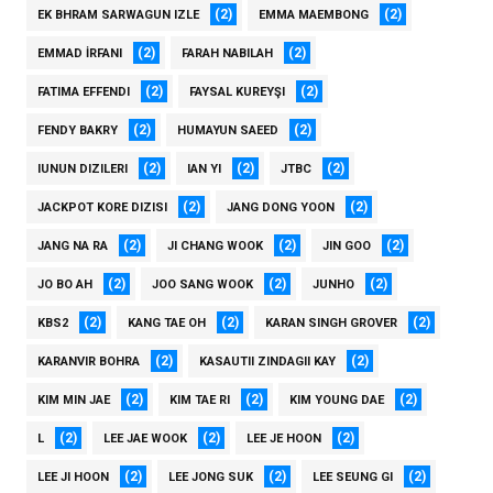
(2)
(2)
EK BHRAM SARWAGUN IZLE
EMMA MAEMBONG
(2)
(2)
EMMAD İRFANI
FARAH NABILAH
(2)
(2)
FATIMA EFFENDI
FAYSAL KUREYŞI
(2)
(2)
FENDY BAKRY
HUMAYUN SAEED
(2)
(2)
(2)
IUNUN DIZILERI
IAN YI
JTBC
(2)
(2)
JACKPOT KORE DIZISI
JANG DONG YOON
(2)
(2)
(2)
JANG NA RA
JI CHANG WOOK
JIN GOO
(2)
(2)
(2)
JO BO AH
JOO SANG WOOK
JUNHO
(2)
(2)
(2)
KBS2
KANG TAE OH
KARAN SINGH GROVER
(2)
(2)
KARANVIR BOHRA
KASAUTII ZINDAGII KAY
(2)
(2)
(2)
KIM MIN JAE
KIM TAE RI
KIM YOUNG DAE
(2)
(2)
(2)
L
LEE JAE WOOK
LEE JE HOON
(2)
(2)
(2)
LEE JI HOON
LEE JONG SUK
LEE SEUNG GI