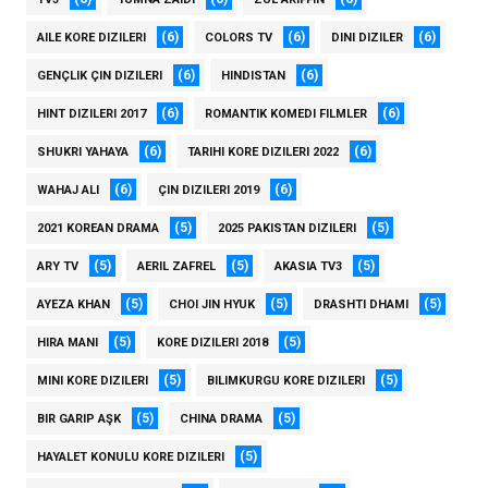
(6)
(6)
(6)
AILE KORE DIZILERI
COLORS TV
DINI DIZILER
(6)
(6)
GENÇLIK ÇIN DIZILERI
HINDISTAN
(6)
(6)
HINT DIZILERI 2017
ROMANTIK KOMEDI FILMLER
(6)
(6)
SHUKRI YAHAYA
TARIHI KORE DIZILERI 2022
(6)
(6)
WAHAJ ALI
ÇIN DIZILERI 2019
(5)
(5)
2021 KOREAN DRAMA
2025 PAKISTAN DIZILERI
(5)
(5)
(5)
ARY TV
AERIL ZAFREL
AKASIA TV3
(5)
(5)
(5)
AYEZA KHAN
CHOI JIN HYUK
DRASHTI DHAMI
(5)
(5)
HIRA MANI
KORE DIZILERI 2018
(5)
(5)
MINI KORE DIZILERI
BILIMKURGU KORE DIZILERI
(5)
(5)
BIR GARIP AŞK
CHINA DRAMA
(5)
HAYALET KONULU KORE DIZILERI