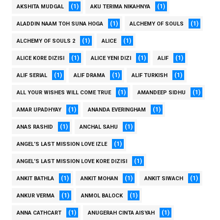
(1)
(1)
AKSHITA MUDGAL
AKU TERIMA NIKAHNYA
(1)
(1)
ALADDIN NAAM TOH SUNA HOGA
ALCHEMY OF SOULS
(1)
(1)
ALCHEMY OF SOULS 2
ALICE
(1)
(1)
(1)
ALICE KORE DIZISI
ALICE YENI DIZI
ALIF
(1)
(1)
(1)
ALIF SERIAL
ALIF DRAMA
ALIF TURKISH
(1)
(1)
ALL YOUR WISHES WILL COME TRUE
AMANDEEP SIDHU
(1)
(1)
AMAR UPADHYAY
ANANDA EVERINGHAM
(1)
(1)
ANAS RASHID
ANCHAL SAHU
(1)
ANGEL’S LAST MISSION LOVE IZLE
(1)
ANGEL’S LAST MISSION LOVE KORE DIZISI
(1)
(1)
(1)
ANKIT BATHLA
ANKIT MOHAN
ANKIT SIWACH
(1)
(1)
ANKUR VERMA
ANMOL BALOCK
(1)
(1)
ANNA CATHCART
ANUGERAH CINTA AISYAH