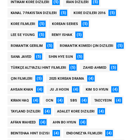
(5)
(5)
INTIKAM KORE DIZILERI
IRAN DIZILERI
(5)
(5)
KANAL 7 PAKISTAN DIZILERI
KORE DIZILERI 2016
(5)
(5)
KORE FILMLERI
KOREAN SERIES
(5)
(5)
LEE SE YOUNG
REMY ISHAK
(5)
(5)
ROMANTIK GERILIM
ROMANTIK KOMEDI ÇIN DIZILERI
(5)
(5)
SANA JAVED
SHIN HYE SUN
(5)
(5)
TÜRKÇE ALTYAZILI HINT FILMLERI
ZAHID AHMED
(5)
(4)
ÇIN FILMLERI
2025 KOREAN DRAMA
(4)
(4)
(4)
AHSAN KHAN
JU JI HOON
KIM SO HYUN
(4)
(4)
(4)
(4)
KIRAN HAQ
OCN
SBS
TAECYEON
(4)
(4)
TAYLAND DIZILERI
ADALET KORE DIZILERI
(4)
(4)
AFFAN WAHEED
AHN BO HYUN
(4)
(4)
BEINTEHAA HINT DIZISI
ENDONEZYA FILMLERI