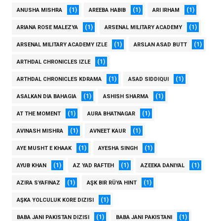
(1)
(1)
(1)
ANUSHA MISHRA
AREEBA HABIB
ARI IRHAM
(1)
(1)
ARIANA ROSE MALEZYA
ARSENAL MILITARY ACADEMY
(1)
(1)
ARSENAL MILITARY ACADEMY IZLE
ARSLAN ASAD BUTT
(1)
ARTHDAL CHRONICLES IZLE
(1)
(1)
ARTHDAL CHRONICLES KDRAMA
ASAD SIDDIQUI
(1)
(1)
ASALKAN DIA BAHAGIA
ASHISH SHARMA
(1)
(1)
AT THE MOMENT
AURA BHATNAGAR
(1)
(1)
AVINASH MISHRA
AVNEET KAUR
(1)
(1)
AYE MUSHT E KHAAK
AYESHA SINGH
(1)
(1)
(1)
AYUB KHAN
AZ YAD RAFTEH
AZEEKA DANIYAL
(1)
(1)
AZIRA SYAFINAZ
AŞK BIR RÜYA HINT
(1)
AŞKA YOLCULUK KORE DIZISI
(1)
(1)
BABA JANI PAKISTAN DIZISI
BABA JANI PAKISTANI