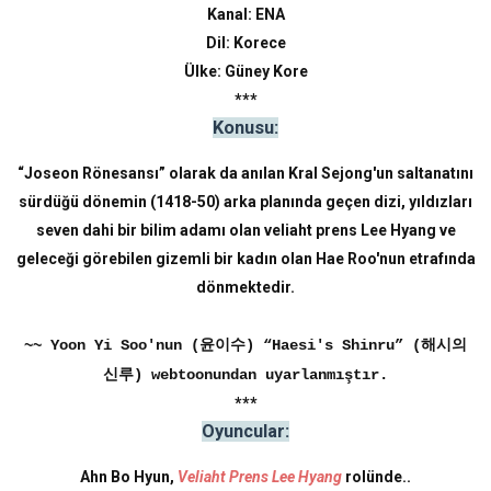
Kanal: ENA
Dil: Korece
Ülke: Güney Kore
***
Konusu:
“Joseon Rönesansı” olarak da anılan Kral Sejong'un saltanatını
sürdüğü dönemin (1418-50) arka planında geçen dizi, yıldızları
seven dahi bir bilim adamı olan veliaht prens Lee Hyang ve
geleceği görebilen gizemli bir kadın olan Hae Roo'nun etrafında
dönmektedir.
~~ Yoon Yi Soo'nun (윤이수) “Haesi's Shinru” (해시의
신루) webtoonundan uyarlanmıştır.
***
Oyuncular:
Ahn Bo Hyun,
Veliaht Prens Lee Hyang
rolünde..