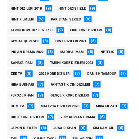
(9)
(9)
HINT DIZILERI 2018
HINT DIZISI IZLE
(9)
(9)
HINT FILMLERI
PAKISTANI SERIES
(9)
(8)
TARIHI KORE DIZILERI IZLE
EKIP KORE DIZILERI
(8)
(8)
FAYSAL QURESHI
HINT DIZILERI 2021
(8)
(8)
(8)
INDIAN DRAMA 2022
MADIHA IMAM
NETFLIX
(8)
(8)
SANAYA IRANI
TARIHI KORE DIZILERI 2023
(8)
(7)
(7)
ZEE TV
2022 KORE DIZILERI
DANISH TAIMOOR
(7)
(7)
HIBA BUKHARI
FANTASTIK ÇIN DIZILERI
(7)
(7)
FEROZE KHAN
GENÇLIK KORE DIZILERI
(7)
(7)
(7)
HUM TV
MALEZYA DIZILERI 2020
MIRA FILZAH
(7)
(6)
OKUL KORE DIZILERI
2022 KOREAN DRAMA
(6)
(6)
(6)
JAPON DIZILERI
JUNAID KHAN
KIM NAM GIL
(6)
(6)
(6)
TV3
YUMNA ZAIDI
ZUL ARIFFIN