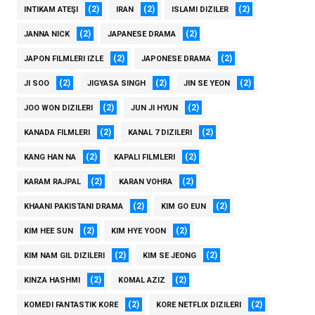
(2)
(2)
(2)
INTIKAM ATEŞI
IRAN
ISLAMI DIZILER
(2)
(2)
JANNA NICK
JAPANESE DRAMA
(2)
(2)
JAPON FILMLERI IZLE
JAPONESE DRAMA
(2)
(2)
(2)
JI SOO
JIGYASA SINGH
JIN SE YEON
(2)
(2)
JOO WON DIZILERI
JUN JI HYUN
(2)
(2)
KANADA FILMLERI
KANAL 7 DIZILERI
(2)
(2)
KANG HAN NA
KAPALI FILMLERI
(2)
(2)
KARAM RAJPAL
KARAN VOHRA
(2)
(2)
KHAANI PAKISTANI DRAMA
KIM GO EUN
(2)
(2)
KIM HEE SUN
KIM HYE YOON
(2)
(2)
KIM NAM GIL DIZILERI
KIM SE JEONG
(2)
(2)
KINZA HASHMI
KOMAL AZIZ
(2)
(2)
KOMEDI FANTASTIK KORE
KORE NETFLIX DIZILERI