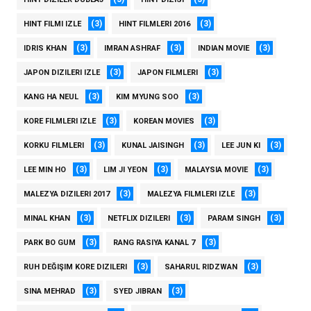
(3)
(3)
HINT FILMI IZLE
HINT FILMLERI 2016
(3)
(3)
(3)
IDRIS KHAN
IMRAN ASHRAF
INDIAN MOVIE
(3)
(3)
JAPON DIZILERI IZLE
JAPON FILMLERI
(3)
(3)
KANG HA NEUL
KIM MYUNG SOO
(3)
(3)
KORE FILMLERI IZLE
KOREAN MOVIES
(3)
(3)
(3)
KORKU FILMLERI
KUNAL JAISINGH
LEE JUN KI
(3)
(3)
(3)
LEE MIN HO
LIM JI YEON
MALAYSIA MOVIE
(3)
(3)
MALEZYA DIZILERI 2017
MALEZYA FILMLERI IZLE
(3)
(3)
(3)
MINAL KHAN
NETFLIX DIZILERI
PARAM SINGH
(3)
(3)
PARK BO GUM
RANG RASIYA KANAL 7
(3)
(3)
RUH DEĞIŞIM KORE DIZILERI
SAHARUL RIDZWAN
(3)
(3)
SINA MEHRAD
SYED JIBRAN