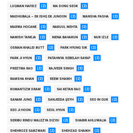
(2)
(2)
LUQMAN HAFIDZ
MA DONG SEOK
(2)
(2)
MADHUBALA – EK ISHQ EK JUNOON
MANSHA PASHA
(2)
(2)
MARWA HOCANE
NAKUUL MEHTA
(2)
(2)
(2)
NAMISH TANEJA
NIENA BAHARUN
NUR IZLE
(2)
(2)
OSMAN KHALID BUTT
PARK HYUNG SIK
(2)
(2)
PARK JI HYUN
PATAHNYA SEBELAH SAYAP
(2)
(2)
PREETIKA RAO
RAJVEER SINGH
(2)
(2)
RAMSHA KHAN
REEM SHAIKH
(2)
(2)
ROMANTIZM DRAM
SAI KETAN RAO
(2)
(2)
(2)
SANAM JUNG
SANJEEDA ŞEYH
SEO IN GUK
(2)
(2)
SEO JI HOON
SEOL HYUN
(2)
(2)
SERIBU RINDU MALEZYA DIZISI
SHABIR AHLUWALIA
(2)
(2)
SHEHROZE SABZWARI
SHEHZAD SHAIKH