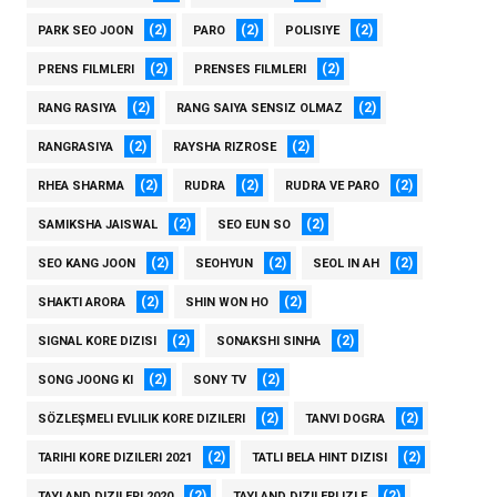
(2)
(2)
(2)
PARK SEO JOON
PARO
POLISIYE
(2)
(2)
PRENS FILMLERI
PRENSES FILMLERI
(2)
(2)
RANG RASIYA
RANG SAIYA SENSIZ OLMAZ
(2)
(2)
RANGRASIYA
RAYSHA RIZROSE
(2)
(2)
(2)
RHEA SHARMA
RUDRA
RUDRA VE PARO
(2)
(2)
SAMIKSHA JAISWAL
SEO EUN SO
(2)
(2)
(2)
SEO KANG JOON
SEOHYUN
SEOL IN AH
(2)
(2)
SHAKTI ARORA
SHIN WON HO
(2)
(2)
SIGNAL KORE DIZISI
SONAKSHI SINHA
(2)
(2)
SONG JOONG KI
SONY TV
(2)
(2)
SÖZLEŞMELI EVLILIK KORE DIZILERI
TANVI DOGRA
(2)
(2)
TARIHI KORE DIZILERI 2021
TATLI BELA HINT DIZISI
(2)
(2)
TAYLAND DIZILERI 2020
TAYLAND DIZILERI IZLE