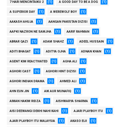
(1)
(1)
7 HARI MENCINTAIKU 2
A GOOD DAY TO BE A DOG
(1)
(1)
A SUPERIOR DAY
A WEREWOLF BOY
(1)
(1)
AAKASH AHUJA
AANGAN PAKISTAN DIZISI
(1)
(1)
AAPKI NAZRON NE SAMJHA
AARIF RAHMAN
(1)
(1)
(1)
ABRAR QAZI
ADAM SHAHZ
ADEEL HUSSAIN
(1)
(1)
(1)
ADITI BHAGAT
ADITYA OJHA
ADNAN KHAN
(1)
(1)
AGENT KIM REACTIVATED
AGHA ALI
(1)
(1)
AGHORI CAST
AGHORI HINT DIZISI
(1)
(1)
AGHORI INDIAN DRAMA
AHMED ALI
(1)
(1)
AHN EUN JIN
AIK AUR MUNAFIQ
(1)
(1)
AIMAN HAKIM RIDZA
AISHWARYA SHARMA
(1)
(1)
AISI DEEWANGI DEKHI NAHI KAHI
AJARI PLAYBOY ITU
(1)
(1)
AJARI PLAYBOY ITU MALAYSIA
AKASO EIJI