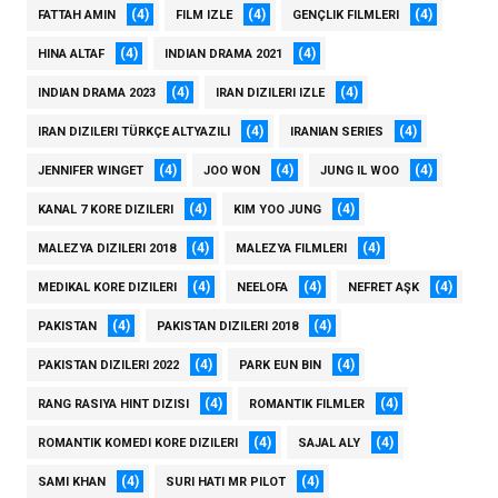
(4)
(4)
(4)
FATTAH AMIN
FILM IZLE
GENÇLIK FILMLERI
(4)
(4)
HINA ALTAF
INDIAN DRAMA 2021
(4)
(4)
INDIAN DRAMA 2023
IRAN DIZILERI IZLE
(4)
(4)
IRAN DIZILERI TÜRKÇE ALTYAZILI
IRANIAN SERIES
(4)
(4)
(4)
JENNIFER WINGET
JOO WON
JUNG IL WOO
(4)
(4)
KANAL 7 KORE DIZILERI
KIM YOO JUNG
(4)
(4)
MALEZYA DIZILERI 2018
MALEZYA FILMLERI
(4)
(4)
(4)
MEDIKAL KORE DIZILERI
NEELOFA
NEFRET AŞK
(4)
(4)
PAKISTAN
PAKISTAN DIZILERI 2018
(4)
(4)
PAKISTAN DIZILERI 2022
PARK EUN BIN
(4)
(4)
RANG RASIYA HINT DIZISI
ROMANTIK FILMLER
(4)
(4)
ROMANTIK KOMEDI KORE DIZILERI
SAJAL ALY
(4)
(4)
SAMI KHAN
SURI HATI MR PILOT