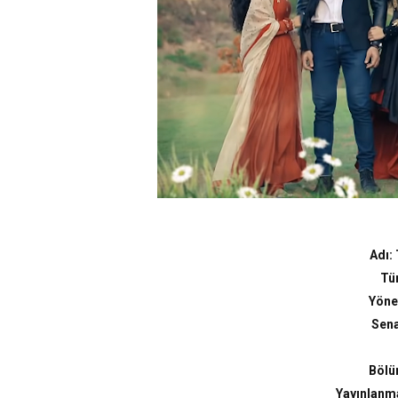
Adı:
Tü
Yöne
Sena
Bölüm
Yayınlanma