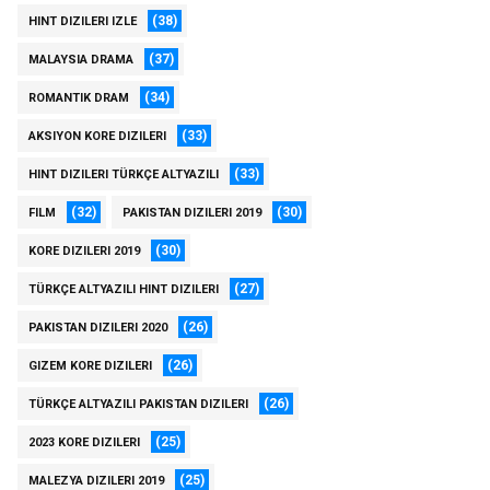
(38)
HINT DIZILERI IZLE
(37)
MALAYSIA DRAMA
(34)
ROMANTIK DRAM
(33)
AKSIYON KORE DIZILERI
(33)
HINT DIZILERI TÜRKÇE ALTYAZILI
(32)
(30)
FILM
PAKISTAN DIZILERI 2019
(30)
KORE DIZILERI 2019
(27)
TÜRKÇE ALTYAZILI HINT DIZILERI
(26)
PAKISTAN DIZILERI 2020
(26)
GIZEM KORE DIZILERI
(26)
TÜRKÇE ALTYAZILI PAKISTAN DIZILERI
(25)
2023 KORE DIZILERI
(25)
MALEZYA DIZILERI 2019