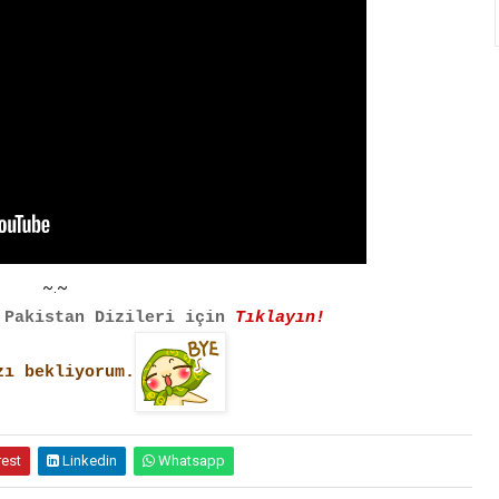
~.~
 Pakistan Dizileri için
Tıklayın!
zı bekliyorum.
rest
Linkedin
Whatsapp