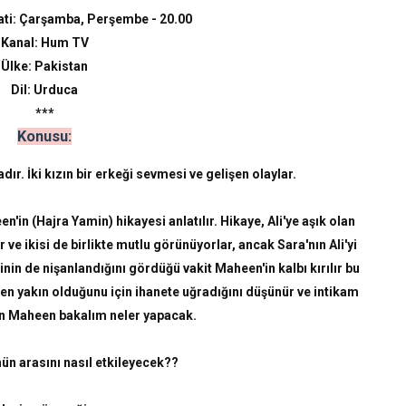
ati: Çarşamba, Perşembe - 20.00
Kanal: Hum TV
Ülke: Pakistan
Dil: Urduca
***
Konusu:
ır. İki kızın bir erkeği sevmesi ve gelişen olaylar.
n'in (Hajra Yamin) hikayesi anlatılır. Hikaye, Ali'ye aşık olan
ve ikisi de birlikte mutlu görünüyorlar, ancak Sara'nın Ali'yi
inin de nişanlandığını gördüğü vakit Maheen'in kalbı kırılır bu
en yakın olduğunu için ihanete uğradığını düşünür ve intikam
n Maheen bakalım neler yapacak.
ün arasını nasıl etkileyecek??