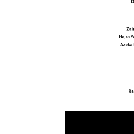
İ
Zai
Hajra 
Azekah
Ra