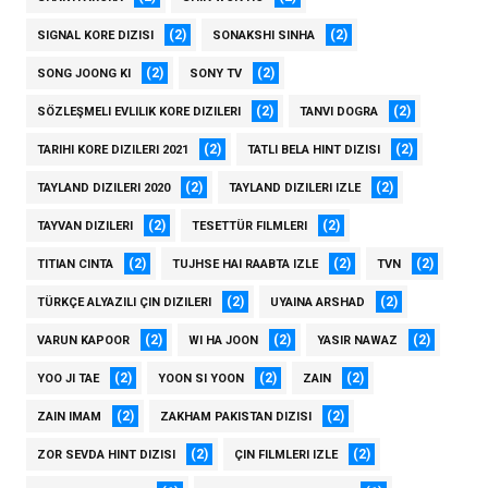
(2)
(2)
SIGNAL KORE DIZISI
SONAKSHI SINHA
(2)
(2)
SONG JOONG KI
SONY TV
(2)
(2)
SÖZLEŞMELI EVLILIK KORE DIZILERI
TANVI DOGRA
(2)
(2)
TARIHI KORE DIZILERI 2021
TATLI BELA HINT DIZISI
(2)
(2)
TAYLAND DIZILERI 2020
TAYLAND DIZILERI IZLE
(2)
(2)
TAYVAN DIZILERI
TESETTÜR FILMLERI
(2)
(2)
(2)
TITIAN CINTA
TUJHSE HAI RAABTA IZLE
TVN
(2)
(2)
TÜRKÇE ALYAZILI ÇIN DIZILERI
UYAINA ARSHAD
(2)
(2)
(2)
VARUN KAPOOR
WI HA JOON
YASIR NAWAZ
(2)
(2)
(2)
YOO JI TAE
YOON SI YOON
ZAIN
(2)
(2)
ZAIN IMAM
ZAKHAM PAKISTAN DIZISI
(2)
(2)
ZOR SEVDA HINT DIZISI
ÇIN FILMLERI IZLE