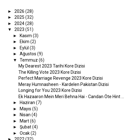
►
2026
(28)
►
2025
(32)
►
2024
(28)
▼
2023
(51)
►
Kasım
(3)
►
Ekim
(2)
►
Eylül
(3)
►
Ağustos
(9)
▼
Temmuz
(6)
My Dearest 2023 Tarihi Kore Dizisi
The Killing Vote 2023 Kore Dizisi
Perfect Marriage Revenge 2023 Kore Dizisi
Meray Humnasheen - Kardelen Pakistan Dizisi
Longing for You 2023 Kore Dizisi
Ek Hazaaron Mein Meri Behna Hai - Candan Öte Hint ...
►
Haziran
(7)
►
Mayıs
(5)
►
Nisan
(4)
►
Mart
(6)
►
Şubat
(4)
►
Ocak
(2)
►
2022
(32)