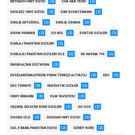
(2)
(2)
BEYHADH HINT DIZISI
CHA HAK YEON
(2)
(2)
DEHLEEZ HINT DIZISI
DINI SCHATZMANN
(2)
(2)
DIRILIŞ ERTUĞRUL
DIRILIŞ OSMAN
(2)
(2)
(2)
DISHA PARMAR
DO BOL
DOKTOR DIZILERI
(2)
DUBLAJ PAKISTAN DIZILERI
(2)
(2)
DUBLAJLI PAKISTAN DIZILERI IZLE
EK HASINA THI
(2)
ENGIN ALTAN DÜZYATAN
(2)
(2)
ESSELAMÜNALEYKÜM PEKIN TÜRKÇE ALTYAZILI
EXO
(2)
(2)
EXO TÜRKIYE
FANTASTIK DIZILER
(2)
(2)
FIKRY IBRAHIM
FILM TAVSIYESI
(2)
(2)
GEÇMIŞ GELECEK KORE DIZILERI
GO SOO
(2)
(2)
GOONG IZLE
GUDDAN HINT DIZISI
(2)
(2)
GUL E RANA PAKISTAN DIZISI
GÜNEY KORE