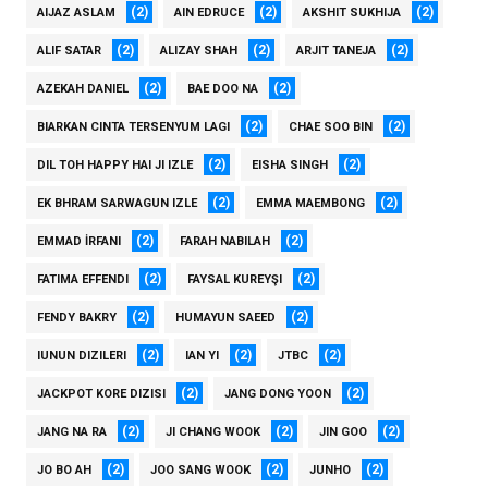
(2)
(2)
(2)
AIJAZ ASLAM
AIN EDRUCE
AKSHIT SUKHIJA
(2)
(2)
(2)
ALIF SATAR
ALIZAY SHAH
ARJIT TANEJA
(2)
(2)
AZEKAH DANIEL
BAE DOO NA
(2)
(2)
BIARKAN CINTA TERSENYUM LAGI
CHAE SOO BIN
(2)
(2)
DIL TOH HAPPY HAI JI IZLE
EISHA SINGH
(2)
(2)
EK BHRAM SARWAGUN IZLE
EMMA MAEMBONG
(2)
(2)
EMMAD İRFANI
FARAH NABILAH
(2)
(2)
FATIMA EFFENDI
FAYSAL KUREYŞI
(2)
(2)
FENDY BAKRY
HUMAYUN SAEED
(2)
(2)
(2)
IUNUN DIZILERI
IAN YI
JTBC
(2)
(2)
JACKPOT KORE DIZISI
JANG DONG YOON
(2)
(2)
(2)
JANG NA RA
JI CHANG WOOK
JIN GOO
(2)
(2)
(2)
JO BO AH
JOO SANG WOOK
JUNHO