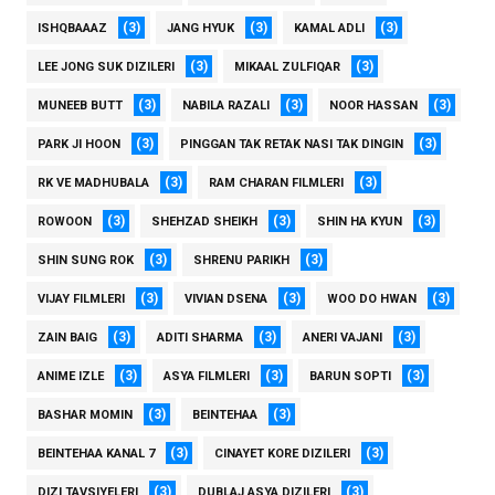
(3)
(3)
(3)
ISHQBAAAZ
JANG HYUK
KAMAL ADLI
(3)
(3)
LEE JONG SUK DIZILERI
MIKAAL ZULFIQAR
(3)
(3)
(3)
MUNEEB BUTT
NABILA RAZALI
NOOR HASSAN
(3)
(3)
PARK JI HOON
PINGGAN TAK RETAK NASI TAK DINGIN
(3)
(3)
RK VE MADHUBALA
RAM CHARAN FILMLERI
(3)
(3)
(3)
ROWOON
SHEHZAD SHEIKH
SHIN HA KYUN
(3)
(3)
SHIN SUNG ROK
SHRENU PARIKH
(3)
(3)
(3)
VIJAY FILMLERI
VIVIAN DSENA
WOO DO HWAN
(3)
(3)
(3)
ZAIN BAIG
ADITI SHARMA
ANERI VAJANI
(3)
(3)
(3)
ANIME IZLE
ASYA FILMLERI
BARUN SOPTI
(3)
(3)
BASHAR MOMIN
BEINTEHAA
(3)
(3)
BEINTEHAA KANAL 7
CINAYET KORE DIZILERI
(3)
(3)
DIZI TAVSIYELERI
DUBLAJ ASYA DIZILERI