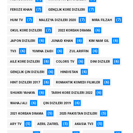
(7)
(7)
FEROZE KHAN
GENÇLIK KORE DIZILERI
(7)
(7)
(7)
HUM TV
MALEZYA DIZILERI 2020
MIRA FILZAH
(7)
(6)
OKUL KORE DIZILERI
2022 KOREAN DRAMA
(6)
(6)
(6)
JAPON DIZILERI
JUNAID KHAN
KIM NAM GIL
(6)
(6)
(6)
TV3
YUMNA ZAIDI
ZUL ARIFFIN
(6)
(6)
(6)
AILE KORE DIZILERI
COLORS TV
DINI DIZILER
(6)
(6)
GENÇLIK ÇIN DIZILERI
HINDISTAN
(6)
(6)
HINT DIZILERI 2017
ROMANTIK KOMEDI FILMLER
(6)
(6)
SHUKRI YAHAYA
TARIHI KORE DIZILERI 2022
(6)
(6)
WAHAJ ALI
ÇIN DIZILERI 2019
(5)
(5)
2021 KOREAN DRAMA
2025 PAKISTAN DIZILERI
(5)
(5)
(5)
ARY TV
AERIL ZAFREL
AKASIA TV3