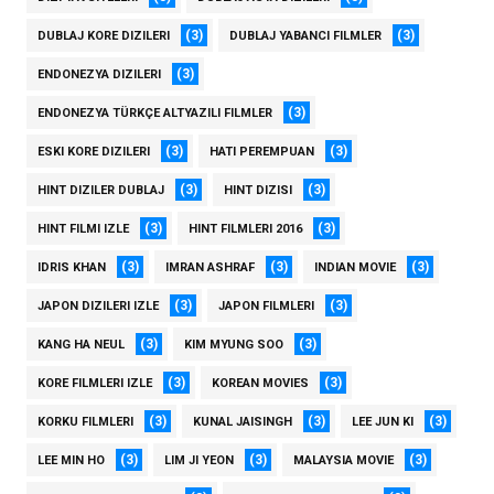
(3)
(3)
DUBLAJ KORE DIZILERI
DUBLAJ YABANCI FILMLER
(3)
ENDONEZYA DIZILERI
(3)
ENDONEZYA TÜRKÇE ALTYAZILI FILMLER
(3)
(3)
ESKI KORE DIZILERI
HATI PEREMPUAN
(3)
(3)
HINT DIZILER DUBLAJ
HINT DIZISI
(3)
(3)
HINT FILMI IZLE
HINT FILMLERI 2016
(3)
(3)
(3)
IDRIS KHAN
IMRAN ASHRAF
INDIAN MOVIE
(3)
(3)
JAPON DIZILERI IZLE
JAPON FILMLERI
(3)
(3)
KANG HA NEUL
KIM MYUNG SOO
(3)
(3)
KORE FILMLERI IZLE
KOREAN MOVIES
(3)
(3)
(3)
KORKU FILMLERI
KUNAL JAISINGH
LEE JUN KI
(3)
(3)
(3)
LEE MIN HO
LIM JI YEON
MALAYSIA MOVIE