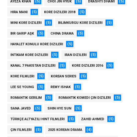
(5)
(5)
(5)
AYEZA KHAN
CHOI JIN HYUK
DRASHTI DHAMI
(5)
(5)
HIRA MANI
KORE DIZILERI 2018
(5)
(5)
MINI KORE DIZILERI
BILIMKURGU KORE DIZILERI
(5)
(5)
BIR GARIP AŞK
CHINA DRAMA
(5)
HAYALET KONULU KORE DIZILERI
(5)
(5)
INTIKAM KORE DIZILERI
IRAN DIZILERI
(5)
(5)
KANAL 7 PAKISTAN DIZILERI
KORE DIZILERI 2016
(5)
(5)
KORE FILMLERI
KOREAN SERIES
(5)
(5)
LEE SE YOUNG
REMY ISHAK
(5)
(5)
ROMANTIK GERILIM
ROMANTIK KOMEDI ÇIN DIZILERI
(5)
(5)
SANA JAVED
SHIN HYE SUN
(5)
(5)
TÜRKÇE ALTYAZILI HINT FILMLERI
ZAHID AHMED
(5)
(4)
ÇIN FILMLERI
2025 KOREAN DRAMA