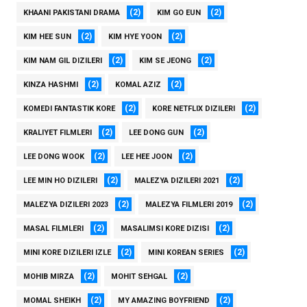
(2)
(2)
KHAANI PAKISTANI DRAMA
KIM GO EUN
(2)
(2)
KIM HEE SUN
KIM HYE YOON
(2)
(2)
KIM NAM GIL DIZILERI
KIM SE JEONG
(2)
(2)
KINZA HASHMI
KOMAL AZIZ
(2)
(2)
KOMEDI FANTASTIK KORE
KORE NETFLIX DIZILERI
(2)
(2)
KRALIYET FILMLERI
LEE DONG GUN
(2)
(2)
LEE DONG WOOK
LEE HEE JOON
(2)
(2)
LEE MIN HO DIZILERI
MALEZYA DIZILERI 2021
(2)
(2)
MALEZYA DIZILERI 2023
MALEZYA FILMLERI 2019
(2)
(2)
MASAL FILMLERI
MASALIMSI KORE DIZISI
(2)
(2)
MINI KORE DIZILERI IZLE
MINI KOREAN SERIES
(2)
(2)
MOHIB MIRZA
MOHIT SEHGAL
(2)
(2)
MOMAL SHEIKH
MY AMAZING BOYFRIEND