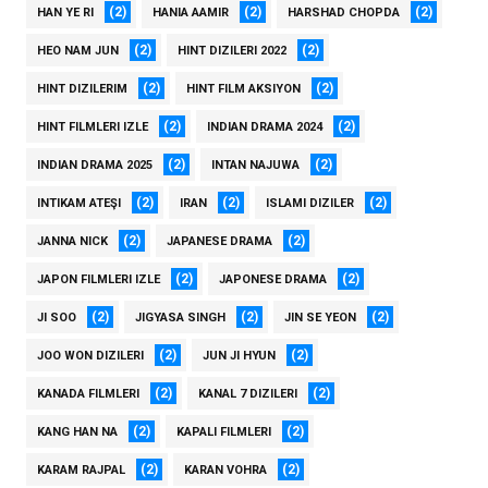
(2)
(2)
(2)
HAN YE RI
HANIA AAMIR
HARSHAD CHOPDA
(2)
(2)
HEO NAM JUN
HINT DIZILERI 2022
(2)
(2)
HINT DIZILERIM
HINT FILM AKSIYON
(2)
(2)
HINT FILMLERI IZLE
INDIAN DRAMA 2024
(2)
(2)
INDIAN DRAMA 2025
INTAN NAJUWA
(2)
(2)
(2)
INTIKAM ATEŞI
IRAN
ISLAMI DIZILER
(2)
(2)
JANNA NICK
JAPANESE DRAMA
(2)
(2)
JAPON FILMLERI IZLE
JAPONESE DRAMA
(2)
(2)
(2)
JI SOO
JIGYASA SINGH
JIN SE YEON
(2)
(2)
JOO WON DIZILERI
JUN JI HYUN
(2)
(2)
KANADA FILMLERI
KANAL 7 DIZILERI
(2)
(2)
KANG HAN NA
KAPALI FILMLERI
(2)
(2)
KARAM RAJPAL
KARAN VOHRA