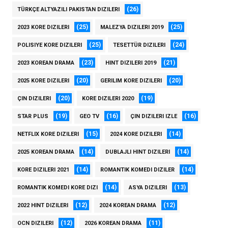
(26)
TÜRKÇE ALTYAZILI PAKISTAN DIZILERI
(25)
(25)
2023 KORE DIZILERI
MALEZYA DIZILERI 2019
(25)
(24)
POLISIYE KORE DIZILERI
TESETTÜR DIZILERI
(23)
(21)
2023 KOREAN DRAMA
HINT DIZILERI 2019
(20)
(20)
2025 KORE DIZILERI
GERILIM KORE DIZILERI
(20)
(19)
ÇIN DIZILERI
KORE DIZILERI 2020
(19)
(16)
(16)
STAR PLUS
GEO TV
ÇIN DIZILERI IZLE
(15)
(14)
NETFLIX KORE DIZILERI
2024 KORE DIZILERI
(14)
(14)
2025 KOREAN DRAMA
DUBLAJLI HINT DIZILERI
(14)
(14)
KORE DIZILERI 2021
ROMANTIK KOMEDI DIZILER
(14)
(13)
ROMANTIK KOMEDI KORE DIZI
ASYA DIZILERI
(12)
(12)
2022 HINT DIZILERI
2024 KOREAN DRAMA
(12)
(11)
OCN DIZILERI
2026 KOREAN DRAMA