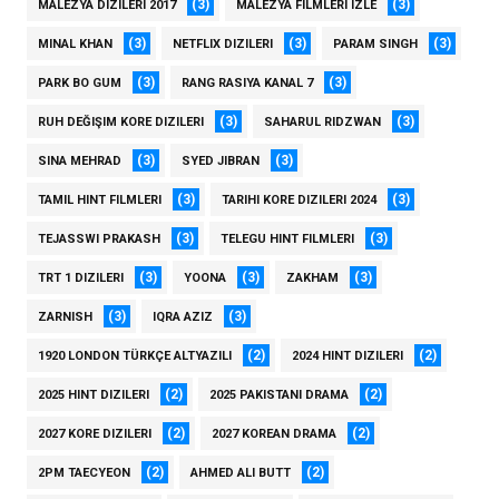
(3)
(3)
MALEZYA DIZILERI 2017
MALEZYA FILMLERI IZLE
(3)
(3)
(3)
MINAL KHAN
NETFLIX DIZILERI
PARAM SINGH
(3)
(3)
PARK BO GUM
RANG RASIYA KANAL 7
(3)
(3)
RUH DEĞIŞIM KORE DIZILERI
SAHARUL RIDZWAN
(3)
(3)
SINA MEHRAD
SYED JIBRAN
(3)
(3)
TAMIL HINT FILMLERI
TARIHI KORE DIZILERI 2024
(3)
(3)
TEJASSWI PRAKASH
TELEGU HINT FILMLERI
(3)
(3)
(3)
TRT 1 DIZILERI
YOONA
ZAKHAM
(3)
(3)
ZARNISH
IQRA AZIZ
(2)
(2)
1920 LONDON TÜRKÇE ALTYAZILI
2024 HINT DIZILERI
(2)
(2)
2025 HINT DIZILERI
2025 PAKISTANI DRAMA
(2)
(2)
2027 KORE DIZILERI
2027 KOREAN DRAMA
(2)
(2)
2PM TAECYEON
AHMED ALI BUTT