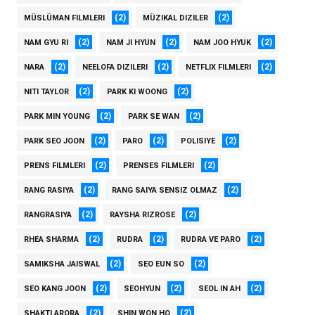
(2)
(2)
MÜSLÜMAN FILMLERI
MÜZIKAL DIZILER
(2)
(2)
(2)
NAM GYU RI
NAM JI HYUN
NAM JOO HYUK
(2)
(2)
(2)
NARA
NEELOFA DIZILERI
NETFLIX FILMLERI
(2)
(2)
NITI TAYLOR
PARK KI WOONG
(2)
(2)
PARK MIN YOUNG
PARK SE WAN
(2)
(2)
(2)
PARK SEO JOON
PARO
POLISIYE
(2)
(2)
PRENS FILMLERI
PRENSES FILMLERI
(2)
(2)
RANG RASIYA
RANG SAIYA SENSIZ OLMAZ
(2)
(2)
RANGRASIYA
RAYSHA RIZROSE
(2)
(2)
(2)
RHEA SHARMA
RUDRA
RUDRA VE PARO
(2)
(2)
SAMIKSHA JAISWAL
SEO EUN SO
(2)
(2)
(2)
SEO KANG JOON
SEOHYUN
SEOL IN AH
(2)
(2)
SHAKTI ARORA
SHIN WON HO