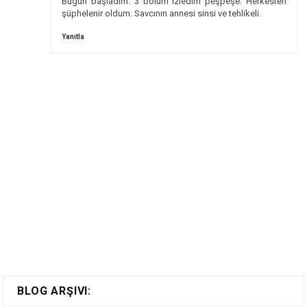
Bugün başladım. 3 bölüm izledim peşpeşe. Herkesten
şüphelenir oldum. Savcının annesi sinsi ve tehlikeli.
Yanıtla
BLOG ARŞIVI: