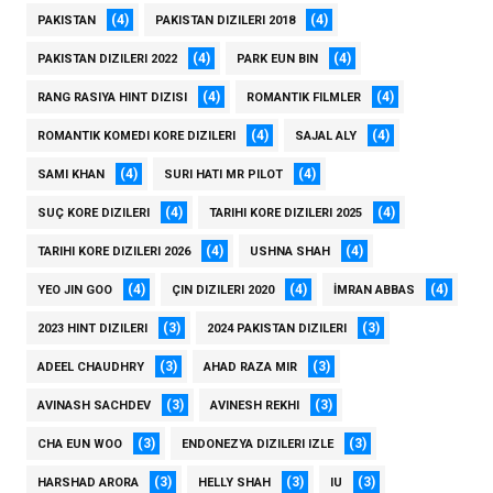
(4)
(4)
PAKISTAN
PAKISTAN DIZILERI 2018
(4)
(4)
PAKISTAN DIZILERI 2022
PARK EUN BIN
(4)
(4)
RANG RASIYA HINT DIZISI
ROMANTIK FILMLER
(4)
(4)
ROMANTIK KOMEDI KORE DIZILERI
SAJAL ALY
(4)
(4)
SAMI KHAN
SURI HATI MR PILOT
(4)
(4)
SUÇ KORE DIZILERI
TARIHI KORE DIZILERI 2025
(4)
(4)
TARIHI KORE DIZILERI 2026
USHNA SHAH
(4)
(4)
(4)
YEO JIN GOO
ÇIN DIZILERI 2020
İMRAN ABBAS
(3)
(3)
2023 HINT DIZILERI
2024 PAKISTAN DIZILERI
(3)
(3)
ADEEL CHAUDHRY
AHAD RAZA MIR
(3)
(3)
AVINASH SACHDEV
AVINESH REKHI
(3)
(3)
CHA EUN WOO
ENDONEZYA DIZILERI IZLE
(3)
(3)
(3)
HARSHAD ARORA
HELLY SHAH
IU