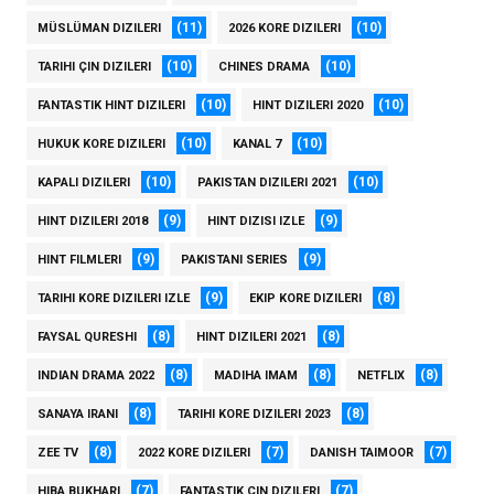
(11)
(10)
MÜSLÜMAN DIZILERI
2026 KORE DIZILERI
(10)
(10)
TARIHI ÇIN DIZILERI
CHINES DRAMA
(10)
(10)
FANTASTIK HINT DIZILERI
HINT DIZILERI 2020
(10)
(10)
HUKUK KORE DIZILERI
KANAL 7
(10)
(10)
KAPALI DIZILERI
PAKISTAN DIZILERI 2021
(9)
(9)
HINT DIZILERI 2018
HINT DIZISI IZLE
(9)
(9)
HINT FILMLERI
PAKISTANI SERIES
(9)
(8)
TARIHI KORE DIZILERI IZLE
EKIP KORE DIZILERI
(8)
(8)
FAYSAL QURESHI
HINT DIZILERI 2021
(8)
(8)
(8)
INDIAN DRAMA 2022
MADIHA IMAM
NETFLIX
(8)
(8)
SANAYA IRANI
TARIHI KORE DIZILERI 2023
(8)
(7)
(7)
ZEE TV
2022 KORE DIZILERI
DANISH TAIMOOR
(7)
(7)
HIBA BUKHARI
FANTASTIK ÇIN DIZILERI