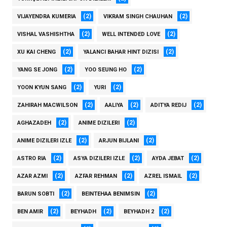
(2)
(2)
VIJAYENDRA KUMERIA
VIKRAM SINGH CHAUHAN
(2)
(2)
VISHAL VASHISHTHA
WELL INTENDED LOVE
(2)
(2)
XU KAI CHENG
YALANCI BAHAR HINT DIZISI
(2)
(2)
YANG SE JONG
YOO SEUNG HO
(2)
(2)
YOON KYUN SANG
YURI
(2)
(2)
(2)
ZAHIRAH MACWILSON
AALIYA
ADITYA REDIJ
(2)
(2)
AGHAZADEH
ANIME DIZILERI
(2)
(2)
ANIME DIZILERI IZLE
ARJUN BIJLANI
(2)
(2)
(2)
ASTRO RIA
ASYA DIZILERI IZLE
AYDA JEBAT
(2)
(2)
(2)
AZAR AZMI
AZFAR REHMAN
AZREL ISMAIL
(2)
(2)
BARUN SOBTI
BEINTEHAA BENIMSIN
(2)
(2)
(2)
BEN AMIR
BEYHADH
BEYHADH 2