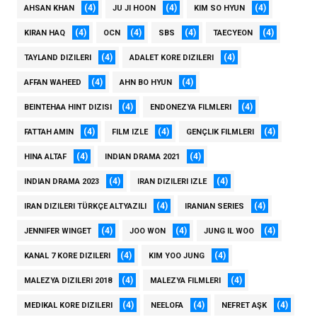
(4)
(4)
(4)
AHSAN KHAN
JU JI HOON
KIM SO HYUN
(4)
(4)
(4)
(4)
KIRAN HAQ
OCN
SBS
TAECYEON
(4)
(4)
TAYLAND DIZILERI
ADALET KORE DIZILERI
(4)
(4)
AFFAN WAHEED
AHN BO HYUN
(4)
(4)
BEINTEHAA HINT DIZISI
ENDONEZYA FILMLERI
(4)
(4)
(4)
FATTAH AMIN
FILM IZLE
GENÇLIK FILMLERI
(4)
(4)
HINA ALTAF
INDIAN DRAMA 2021
(4)
(4)
INDIAN DRAMA 2023
IRAN DIZILERI IZLE
(4)
(4)
IRAN DIZILERI TÜRKÇE ALTYAZILI
IRANIAN SERIES
(4)
(4)
(4)
JENNIFER WINGET
JOO WON
JUNG IL WOO
(4)
(4)
KANAL 7 KORE DIZILERI
KIM YOO JUNG
(4)
(4)
MALEZYA DIZILERI 2018
MALEZYA FILMLERI
(4)
(4)
(4)
MEDIKAL KORE DIZILERI
NEELOFA
NEFRET AŞK