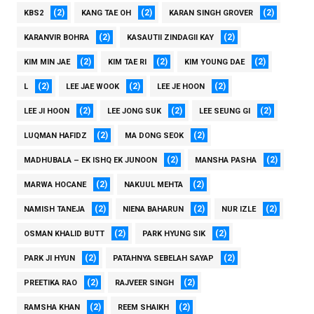
(2)
(2)
(2)
KBS2
KANG TAE OH
KARAN SINGH GROVER
(2)
(2)
KARANVIR BOHRA
KASAUTII ZINDAGII KAY
(2)
(2)
(2)
KIM MIN JAE
KIM TAE RI
KIM YOUNG DAE
(2)
(2)
(2)
L
LEE JAE WOOK
LEE JE HOON
(2)
(2)
(2)
LEE JI HOON
LEE JONG SUK
LEE SEUNG GI
(2)
(2)
LUQMAN HAFIDZ
MA DONG SEOK
(2)
(2)
MADHUBALA – EK ISHQ EK JUNOON
MANSHA PASHA
(2)
(2)
MARWA HOCANE
NAKUUL MEHTA
(2)
(2)
(2)
NAMISH TANEJA
NIENA BAHARUN
NUR IZLE
(2)
(2)
OSMAN KHALID BUTT
PARK HYUNG SIK
(2)
(2)
PARK JI HYUN
PATAHNYA SEBELAH SAYAP
(2)
(2)
PREETIKA RAO
RAJVEER SINGH
(2)
(2)
RAMSHA KHAN
REEM SHAIKH