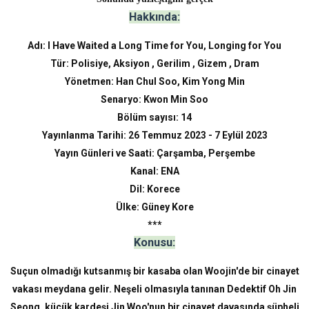
Hakkında:
Adı: I Have Waited a Long Time for You, Longing for You
Tür: Polisiye, Aksiyon , Gerilim , Gizem , Dram
Yönetmen: Han Chul Soo, Kim Yong Min
Senaryo: Kwon Min Soo
Bölüm sayısı: 14
Yayınlanma Tarihi: 26 Temmuz 2023 - 7 Eylül 2023
Yayın Günleri ve Saati: Çarşamba, Perşembe
Kanal: ENA
Dil: Korece
Ülke: Güney Kore
***
Konusu:
Suçun olmadığı kutsanmış bir kasaba olan Woojin'de bir cinayet
vakası meydana gelir. Neşeli olmasıyla tanınan Dedektif Oh Jin
Seong, küçük kardeşi Jin Woo'nun bir cinayet davasında şüpheli