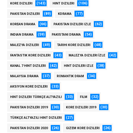
(143)
(106)
KORE DIZILERI
HINT DIZILERI
(89)
(77)
PAKISTAN DIZILERI
KDRAMA
(66)
(62)
KOREAN DRAMA
PAKISTAN DIZILERI IZLE
(59)
(54)
INDIAN DRAMA
PAKISTANI DRAMA
(49)
(48)
MALEZYA DIZILERI
TARIHI KORE DIZILERI
(43)
(42)
FANTASTIK KORE DIZILERI
MALEZYA DIZILERI İZLE
(42)
(38)
KANAL 7 HINT DIZILERI
HINT DIZILERI IZLE
(37)
(34)
MALAYSIA DRAMA
ROMANTIK DRAM
(33)
AKSIYON KORE DIZILERI
(33)
(32)
HINT DIZILERI TÜRKÇE ALTYAZILI
FILM
(30)
(30)
PAKISTAN DIZILERI 2019
KORE DIZILERI 2019
(27)
TÜRKÇE ALTYAZILI HINT DIZILERI
(26)
(26)
PAKISTAN DIZILERI 2020
GIZEM KORE DIZILERI