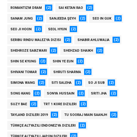
(2)
(2)
ROMANTIZM DRAM
SAI KETAN RAO
(2)
(2)
(2)
SANAM JUNG
SANJEEDA ŞEYH
SEO IN GUK
(2)
(2)
SEO JI HOON
SEOL HYUN
(2)
(2)
SERIBU RINDU MALEZYA DIZISI
SHABIR AHLUWALIA
(2)
(2)
SHEHROZE SABZWARI
SHEHZAD SHAIKH
(2)
(2)
SHIN SE KYUNG
SHIN YE EUN
(2)
(2)
SHIVANI TOMAR
SHRUTI SHARMA
(2)
(2)
(2)
SIMONA WANG
SITI SALEHA
SO JI SUB
(2)
(2)
(2)
SONG KANG
SONYA HUSSAIN
SRITI JHA
(2)
(2)
SUZY BAE
TRT 1 KORE DIZILERI
(2)
(2)
TAYLAND DIZILERI 2019
TU SOORAJ MAIN SAANJH
(2)
TÜRKÇE ALTYAZILI ENDONEZYA DIZILERI
(2)
TÜRKÇE ALTYAZILI JAPON DIZILERI