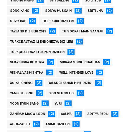
(2)
(2)
(2)
SIMONA WANG
SITI SALEHA
SO JI SUB
(2)
(2)
(2)
SONG KANG
SONYA HUSSAIN
SRITI JHA
(2)
(2)
SUZY BAE
TRT 1 KORE DIZILERI
(2)
(2)
TAYLAND DIZILERI 2019
TU SOORAJ MAIN SAANJH
(2)
TÜRKÇE ALTYAZILI ENDONEZYA DIZILERI
(2)
TÜRKÇE ALTYAZILI JAPON DIZILERI
(2)
(2)
VIJAYENDRA KUMERIA
VIKRAM SINGH CHAUHAN
(2)
(2)
VISHAL VASHISHTHA
WELL INTENDED LOVE
(2)
(2)
XU KAI CHENG
YALANCI BAHAR HINT DIZISI
(2)
(2)
YANG SE JONG
YOO SEUNG HO
(2)
(2)
YOON KYUN SANG
YURI
(2)
(2)
(2)
ZAHIRAH MACWILSON
AALIYA
ADITYA REDIJ
(2)
(2)
AGHAZADEH
ANIME DIZILERI