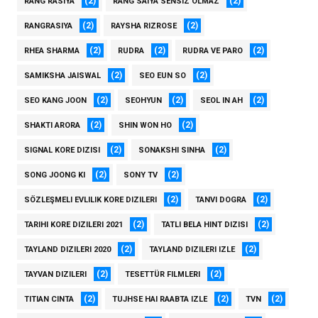
(2)
(2)
RANG RASIYA
RANG SAIYA SENSIZ OLMAZ
(2)
(2)
RANGRASIYA
RAYSHA RIZROSE
(2)
(2)
(2)
RHEA SHARMA
RUDRA
RUDRA VE PARO
(2)
(2)
SAMIKSHA JAISWAL
SEO EUN SO
(2)
(2)
(2)
SEO KANG JOON
SEOHYUN
SEOL IN AH
(2)
(2)
SHAKTI ARORA
SHIN WON HO
(2)
(2)
SIGNAL KORE DIZISI
SONAKSHI SINHA
(2)
(2)
SONG JOONG KI
SONY TV
(2)
(2)
SÖZLEŞMELI EVLILIK KORE DIZILERI
TANVI DOGRA
(2)
(2)
TARIHI KORE DIZILERI 2021
TATLI BELA HINT DIZISI
(2)
(2)
TAYLAND DIZILERI 2020
TAYLAND DIZILERI IZLE
(2)
(2)
TAYVAN DIZILERI
TESETTÜR FILMLERI
(2)
(2)
(2)
TITIAN CINTA
TUJHSE HAI RAABTA IZLE
TVN