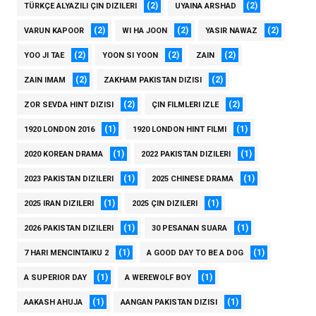
(2)
(2)
TÜRKÇE ALYAZILI ÇIN DIZILERI
UYAINA ARSHAD
(2)
(2)
(2)
VARUN KAPOOR
WI HA JOON
YASIR NAWAZ
(2)
(2)
(2)
YOO JI TAE
YOON SI YOON
ZAIN
(2)
(2)
ZAIN IMAM
ZAKHAM PAKISTAN DIZISI
(2)
(2)
ZOR SEVDA HINT DIZISI
ÇIN FILMLERI IZLE
(1)
(1)
1920 LONDON 2016
1920 LONDON HINT FILMI
(1)
(1)
2020 KOREAN DRAMA
2022 PAKISTAN DIZILERI
(1)
(1)
2023 PAKISTAN DIZILERI
2025 CHINESE DRAMA
(1)
(1)
2025 IRAN DIZILERI
2025 ÇIN DIZILERI
(1)
(1)
2026 PAKISTAN DIZILERI
30 PESANAN SUARA
(1)
(1)
7 HARI MENCINTAIKU 2
A GOOD DAY TO BE A DOG
(1)
(1)
A SUPERIOR DAY
A WEREWOLF BOY
(1)
(1)
AAKASH AHUJA
AANGAN PAKISTAN DIZISI