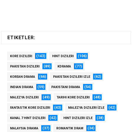
ETIKETLER:
(143)
(106)
KORE DIZILERI
HINT DIZILERI
(89)
(77)
PAKISTAN DIZILERI
KDRAMA
(66)
(62)
KOREAN DRAMA
PAKISTAN DIZILERI IZLE
(59)
(54)
INDIAN DRAMA
PAKISTANI DRAMA
(49)
(48)
MALEZYA DIZILERI
TARIHI KORE DIZILERI
(43)
(42)
FANTASTIK KORE DIZILERI
MALEZYA DIZILERI İZLE
(42)
(38)
KANAL 7 HINT DIZILERI
HINT DIZILERI IZLE
(37)
(34)
MALAYSIA DRAMA
ROMANTIK DRAM