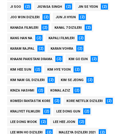
(2)
(2)
(2)
JI SOO
JIGYASA SINGH
JIN SE YEON
(2)
(2)
JOO WON DIZILERI
JUN JI HYUN
(2)
(2)
KANADA FILMLERI
KANAL 7 DIZILERI
(2)
(2)
KANG HAN NA
KAPALI FILMLERI
(2)
(2)
KARAM RAJPAL
KARAN VOHRA
(2)
(2)
KHAANI PAKISTANI DRAMA
KIM GO EUN
(2)
(2)
KIM HEE SUN
KIM HYE YOON
(2)
(2)
KIM NAM GIL DIZILERI
KIM SE JEONG
(2)
(2)
KINZA HASHMI
KOMAL AZIZ
(2)
(2)
KOMEDI FANTASTIK KORE
KORE NETFLIX DIZILERI
(2)
(2)
KRALIYET FILMLERI
LEE DONG GUN
(2)
(2)
LEE DONG WOOK
LEE HEE JOON
(2)
(2)
LEE MIN HO DIZILERI
MALEZYA DIZILERI 2021