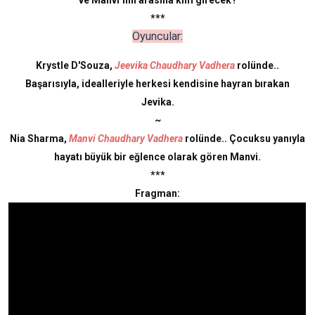
ve Manvi’nin arasına kim girecek?
***
Oyuncular:
Krystle D'Souza,
Jeevika Chaudhary Vadhera
rolünde..
Başarısıyla, idealleriyle herkesi kendisine hayran bırakan
Jevika.
~
Nia Sharma,
Manvi Chaudhary Vadhera
rolünde.. Çocuksu yanıyla
hayatı büyük bir eğlence olarak gören Manvi.
***
Fragman: