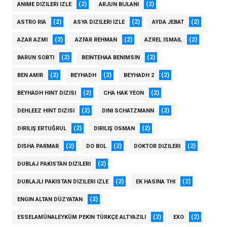
(2)
(2)
ANIME DIZILERI IZLE
ARJUN BIJLANI
(2)
(2)
(2)
ASTRO RIA
ASYA DIZILERI IZLE
AYDA JEBAT
(2)
(2)
(2)
AZAR AZMI
AZFAR REHMAN
AZREL ISMAIL
(2)
(2)
BARUN SOBTI
BEINTEHAA BENIMSIN
(2)
(2)
(2)
BEN AMIR
BEYHADH
BEYHADH 2
(2)
(2)
BEYHADH HINT DIZISI
CHA HAK YEON
(2)
(2)
DEHLEEZ HINT DIZISI
DINI SCHATZMANN
(2)
(2)
DIRILIŞ ERTUĞRUL
DIRILIŞ OSMAN
(2)
(2)
(2)
DISHA PARMAR
DO BOL
DOKTOR DIZILERI
(2)
DUBLAJ PAKISTAN DIZILERI
(2)
(2)
DUBLAJLI PAKISTAN DIZILERI IZLE
EK HASINA THI
(2)
ENGIN ALTAN DÜZYATAN
(2)
(2)
ESSELAMÜNALEYKÜM PEKIN TÜRKÇE ALTYAZILI
EXO