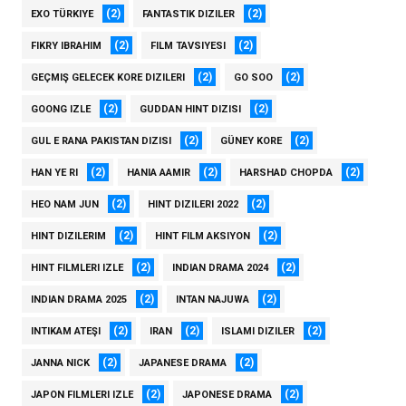
(2)
(2)
EXO TÜRKIYE
FANTASTIK DIZILER
(2)
(2)
FIKRY IBRAHIM
FILM TAVSIYESI
(2)
(2)
GEÇMIŞ GELECEK KORE DIZILERI
GO SOO
(2)
(2)
GOONG IZLE
GUDDAN HINT DIZISI
(2)
(2)
GUL E RANA PAKISTAN DIZISI
GÜNEY KORE
(2)
(2)
(2)
HAN YE RI
HANIA AAMIR
HARSHAD CHOPDA
(2)
(2)
HEO NAM JUN
HINT DIZILERI 2022
(2)
(2)
HINT DIZILERIM
HINT FILM AKSIYON
(2)
(2)
HINT FILMLERI IZLE
INDIAN DRAMA 2024
(2)
(2)
INDIAN DRAMA 2025
INTAN NAJUWA
(2)
(2)
(2)
INTIKAM ATEŞI
IRAN
ISLAMI DIZILER
(2)
(2)
JANNA NICK
JAPANESE DRAMA
(2)
(2)
JAPON FILMLERI IZLE
JAPONESE DRAMA