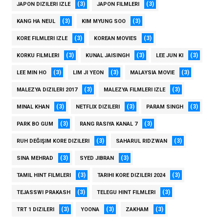
(3)
(3)
JAPON DIZILERI IZLE
JAPON FILMLERI
(3)
(3)
KANG HA NEUL
KIM MYUNG SOO
(3)
(3)
KORE FILMLERI IZLE
KOREAN MOVIES
(3)
(3)
(3)
KORKU FILMLERI
KUNAL JAISINGH
LEE JUN KI
(3)
(3)
(3)
LEE MIN HO
LIM JI YEON
MALAYSIA MOVIE
(3)
(3)
MALEZYA DIZILERI 2017
MALEZYA FILMLERI IZLE
(3)
(3)
(3)
MINAL KHAN
NETFLIX DIZILERI
PARAM SINGH
(3)
(3)
PARK BO GUM
RANG RASIYA KANAL 7
(3)
(3)
RUH DEĞIŞIM KORE DIZILERI
SAHARUL RIDZWAN
(3)
(3)
SINA MEHRAD
SYED JIBRAN
(3)
(3)
TAMIL HINT FILMLERI
TARIHI KORE DIZILERI 2024
(3)
(3)
TEJASSWI PRAKASH
TELEGU HINT FILMLERI
(3)
(3)
(3)
TRT 1 DIZILERI
YOONA
ZAKHAM