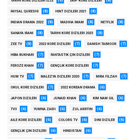
(9)
(8)
TARIHI KORE DIZILERI IZLE
EKIP KORE DIZILERI
(8)
(8)
FAYSAL QURESHI
HINT DIZILERI 2021
(8)
(8)
(8)
INDIAN DRAMA 2022
MADIHA IMAM
NETFLIX
(8)
(8)
SANAYA IRANI
TARIHI KORE DIZILERI 2023
(8)
(7)
(7)
ZEE TV
2022 KORE DIZILERI
DANISH TAIMOOR
(7)
(7)
HIBA BUKHARI
FANTASTIK ÇIN DIZILERI
(7)
(7)
FEROZE KHAN
GENÇLIK KORE DIZILERI
(7)
(7)
(7)
HUM TV
MALEZYA DIZILERI 2020
MIRA FILZAH
(7)
(6)
OKUL KORE DIZILERI
2022 KOREAN DRAMA
(6)
(6)
(6)
JAPON DIZILERI
JUNAID KHAN
KIM NAM GIL
(6)
(6)
(6)
TV3
YUMNA ZAIDI
ZUL ARIFFIN
(6)
(6)
(6)
AILE KORE DIZILERI
COLORS TV
DINI DIZILER
(6)
(6)
GENÇLIK ÇIN DIZILERI
HINDISTAN