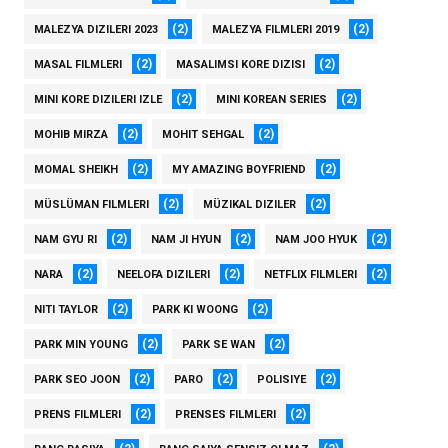
(2)
(2)
MALEZYA DIZILERI 2023
MALEZYA FILMLERI 2019
(2)
(2)
MASAL FILMLERI
MASALIMSI KORE DIZISI
(2)
(2)
MINI KORE DIZILERI IZLE
MINI KOREAN SERIES
(2)
(2)
MOHIB MIRZA
MOHIT SEHGAL
(2)
(2)
MOMAL SHEIKH
MY AMAZING BOYFRIEND
(2)
(2)
MÜSLÜMAN FILMLERI
MÜZIKAL DIZILER
(2)
(2)
(2)
NAM GYU RI
NAM JI HYUN
NAM JOO HYUK
(2)
(2)
(2)
NARA
NEELOFA DIZILERI
NETFLIX FILMLERI
(2)
(2)
NITI TAYLOR
PARK KI WOONG
(2)
(2)
PARK MIN YOUNG
PARK SE WAN
(2)
(2)
(2)
PARK SEO JOON
PARO
POLISIYE
(2)
(2)
PRENS FILMLERI
PRENSES FILMLERI