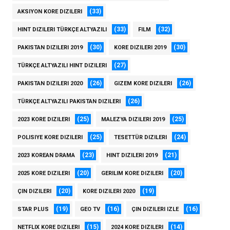
(33)
AKSIYON KORE DIZILERI
(33)
(32)
HINT DIZILERI TÜRKÇE ALTYAZILI
FILM
(30)
(30)
PAKISTAN DIZILERI 2019
KORE DIZILERI 2019
(27)
TÜRKÇE ALTYAZILI HINT DIZILERI
(26)
(26)
PAKISTAN DIZILERI 2020
GIZEM KORE DIZILERI
(26)
TÜRKÇE ALTYAZILI PAKISTAN DIZILERI
(25)
(25)
2023 KORE DIZILERI
MALEZYA DIZILERI 2019
(25)
(24)
POLISIYE KORE DIZILERI
TESETTÜR DIZILERI
(23)
(21)
2023 KOREAN DRAMA
HINT DIZILERI 2019
(20)
(20)
2025 KORE DIZILERI
GERILIM KORE DIZILERI
(20)
(19)
ÇIN DIZILERI
KORE DIZILERI 2020
(19)
(16)
(16)
STAR PLUS
GEO TV
ÇIN DIZILERI IZLE
(15)
(14)
NETFLIX KORE DIZILERI
2024 KORE DIZILERI