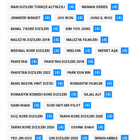
(4)
(4)
IRAN DIZILERI TÜRKÇE ALTYAZILI
IRANIAN SERIES
(4)
(4)
(4)
JENNIFER WINGET
JOO WON
JUNG IL WOO
(4)
(4)
KANAL 7 KORE DIZILERI
KIM YOO JUNG
(4)
(4)
MALEZYA DIZILERI 2018
MALEZYA FILMLERI
(4)
(4)
(4)
MEDIKAL KORE DIZILERI
NEELOFA
NEFRET AŞK
(4)
(4)
PAKISTAN
PAKISTAN DIZILERI 2018
(4)
(4)
PAKISTAN DIZILERI 2022
PARK EUN BIN
(4)
(4)
RANG RASIYA HINT DIZISI
ROMANTIK FILMLER
(4)
(4)
ROMANTIK KOMEDI KORE DIZILERI
SAJAL ALY
(4)
(4)
SAMI KHAN
SURI HATI MR PILOT
(4)
(4)
SUÇ KORE DIZILERI
TARIHI KORE DIZILERI 2025
(4)
(4)
TARIHI KORE DIZILERI 2026
USHNA SHAH
(4)
(4)
(4)
YEO JIN GOO
ÇIN DIZILERI 2020
İMRAN ABBAS