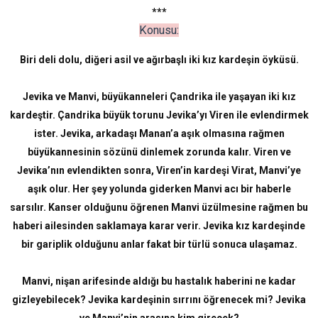
***
Konusu:
Biri deli dolu, diğeri asil ve ağırbaşlı iki kız kardeşin öyküsü.
Jevika ve Manvi, büyükanneleri Çandrika ile yaşayan iki kız
kardeştir. Çandrika büyük torunu Jevika’yı Viren ile evlendirmek
ister. Jevika, arkadaşı Manan’a aşık olmasına rağmen
büyükannesinin sözünü dinlemek zorunda kalır. Viren ve
Jevika’nın evlendikten sonra, Viren’in kardeşi Virat, Manvi’ye
aşık olur. Her şey yolunda giderken Manvi acı bir haberle
sarsılır. Kanser olduğunu öğrenen Manvi üzülmesine rağmen bu
haberi ailesinden saklamaya karar verir. Jevika kız kardeşinde
bir gariplik olduğunu anlar fakat bir türlü sonuca ulaşamaz.
Manvi, nişan arifesinde aldığı bu hastalık haberini ne kadar
gizleyebilecek? Jevika kardeşinin sırrını öğrenecek mi? Jevika