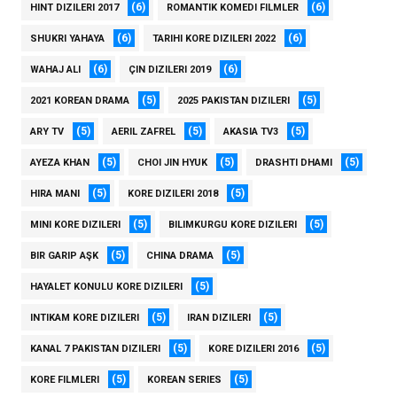
(6)
(6)
HINT DIZILERI 2017
ROMANTIK KOMEDI FILMLER
(6)
(6)
SHUKRI YAHAYA
TARIHI KORE DIZILERI 2022
(6)
(6)
WAHAJ ALI
ÇIN DIZILERI 2019
(5)
(5)
2021 KOREAN DRAMA
2025 PAKISTAN DIZILERI
(5)
(5)
(5)
ARY TV
AERIL ZAFREL
AKASIA TV3
(5)
(5)
(5)
AYEZA KHAN
CHOI JIN HYUK
DRASHTI DHAMI
(5)
(5)
HIRA MANI
KORE DIZILERI 2018
(5)
(5)
MINI KORE DIZILERI
BILIMKURGU KORE DIZILERI
(5)
(5)
BIR GARIP AŞK
CHINA DRAMA
(5)
HAYALET KONULU KORE DIZILERI
(5)
(5)
INTIKAM KORE DIZILERI
IRAN DIZILERI
(5)
(5)
KANAL 7 PAKISTAN DIZILERI
KORE DIZILERI 2016
(5)
(5)
KORE FILMLERI
KOREAN SERIES