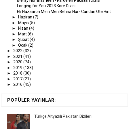
Meray Humnasheen - Kardelen Pakistan Dizisi
Longing for You 2023 Kore Dizisi
Ek Hazaaron Mein Meri Behna Hai - Candan Öte Hint ...
►
Haziran
(7)
►
Mayıs
(5)
►
Nisan
(4)
►
Mart
(6)
►
Şubat
(4)
►
Ocak
(2)
►
2022
(32)
►
2021
(41)
►
2020
(74)
►
2019
(138)
►
2018
(30)
►
2017
(21)
►
2016
(45)
POPÜLER YAYINLAR:
Türkçe Altyazılı Pakistan Dizileri