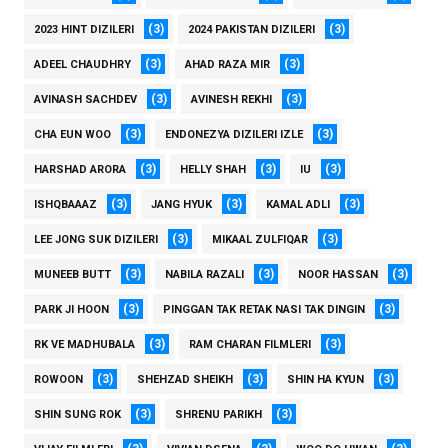
(3)
(3)
2023 HINT DIZILERI
2024 PAKISTAN DIZILERI
(3)
(3)
ADEEL CHAUDHRY
AHAD RAZA MIR
(3)
(3)
AVINASH SACHDEV
AVINESH REKHI
(3)
(3)
CHA EUN WOO
ENDONEZYA DIZILERI IZLE
(3)
(3)
(3)
HARSHAD ARORA
HELLY SHAH
IU
(3)
(3)
(3)
ISHQBAAAZ
JANG HYUK
KAMAL ADLI
(3)
(3)
LEE JONG SUK DIZILERI
MIKAAL ZULFIQAR
(3)
(3)
(3)
MUNEEB BUTT
NABILA RAZALI
NOOR HASSAN
(3)
(3)
PARK JI HOON
PINGGAN TAK RETAK NASI TAK DINGIN
(3)
(3)
RK VE MADHUBALA
RAM CHARAN FILMLERI
(3)
(3)
(3)
ROWOON
SHEHZAD SHEIKH
SHIN HA KYUN
(3)
(3)
SHIN SUNG ROK
SHRENU PARIKH