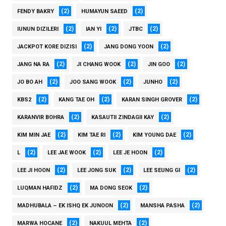
(2)
(2)
FENDY BAKRY
HUMAYUN SAEED
(2)
(2)
(2)
IUNUN DIZILERI
IAN YI
JTBC
(2)
(2)
JACKPOT KORE DIZISI
JANG DONG YOON
(2)
(2)
(2)
JANG NA RA
JI CHANG WOOK
JIN GOO
(2)
(2)
(2)
JO BO AH
JOO SANG WOOK
JUNHO
(2)
(2)
(2)
KBS2
KANG TAE OH
KARAN SINGH GROVER
(2)
(2)
KARANVIR BOHRA
KASAUTII ZINDAGII KAY
(2)
(2)
(2)
KIM MIN JAE
KIM TAE RI
KIM YOUNG DAE
(2)
(2)
(2)
L
LEE JAE WOOK
LEE JE HOON
(2)
(2)
(2)
LEE JI HOON
LEE JONG SUK
LEE SEUNG GI
(2)
(2)
LUQMAN HAFIDZ
MA DONG SEOK
(2)
(2)
MADHUBALA – EK ISHQ EK JUNOON
MANSHA PASHA
(2)
(2)
MARWA HOCANE
NAKUUL MEHTA