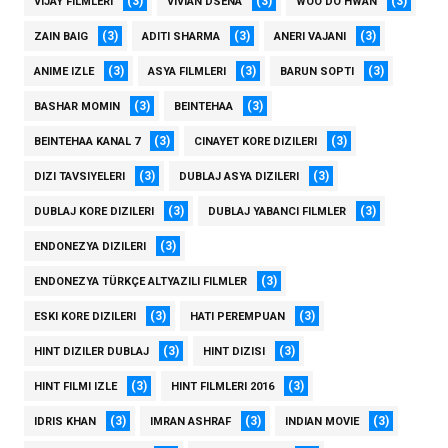
(3)
(3)
(3)
VIJAY FILMLERI
VIVIAN DSENA
WOO DO HWAN
(3)
(3)
(3)
ZAIN BAIG
ADITI SHARMA
ANERI VAJANI
(3)
(3)
(3)
ANIME IZLE
ASYA FILMLERI
BARUN SOPTI
(3)
(3)
BASHAR MOMIN
BEINTEHAA
(3)
(3)
BEINTEHAA KANAL 7
CINAYET KORE DIZILERI
(3)
(3)
DIZI TAVSIYELERI
DUBLAJ ASYA DIZILERI
(3)
(3)
DUBLAJ KORE DIZILERI
DUBLAJ YABANCI FILMLER
(3)
ENDONEZYA DIZILERI
(3)
ENDONEZYA TÜRKÇE ALTYAZILI FILMLER
(3)
(3)
ESKI KORE DIZILERI
HATI PEREMPUAN
(3)
(3)
HINT DIZILER DUBLAJ
HINT DIZISI
(3)
(3)
HINT FILMI IZLE
HINT FILMLERI 2016
(3)
(3)
(3)
IDRIS KHAN
IMRAN ASHRAF
INDIAN MOVIE