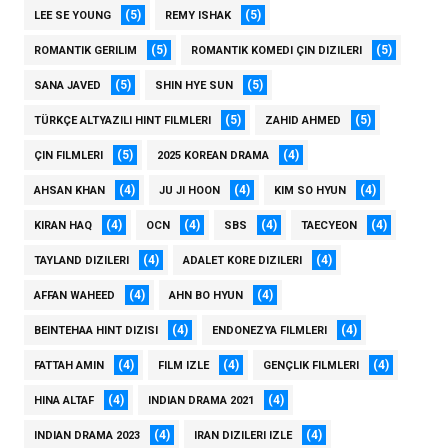
(5)
(5)
LEE SE YOUNG
REMY ISHAK
(5)
(5)
ROMANTIK GERILIM
ROMANTIK KOMEDI ÇIN DIZILERI
(5)
(5)
SANA JAVED
SHIN HYE SUN
(5)
(5)
TÜRKÇE ALTYAZILI HINT FILMLERI
ZAHID AHMED
(5)
(4)
ÇIN FILMLERI
2025 KOREAN DRAMA
(4)
(4)
(4)
AHSAN KHAN
JU JI HOON
KIM SO HYUN
(4)
(4)
(4)
(4)
KIRAN HAQ
OCN
SBS
TAECYEON
(4)
(4)
TAYLAND DIZILERI
ADALET KORE DIZILERI
(4)
(4)
AFFAN WAHEED
AHN BO HYUN
(4)
(4)
BEINTEHAA HINT DIZISI
ENDONEZYA FILMLERI
(4)
(4)
(4)
FATTAH AMIN
FILM IZLE
GENÇLIK FILMLERI
(4)
(4)
HINA ALTAF
INDIAN DRAMA 2021
(4)
(4)
INDIAN DRAMA 2023
IRAN DIZILERI IZLE