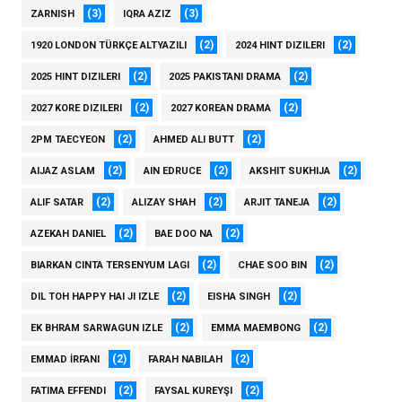
(3)
(3)
ZARNISH
IQRA AZIZ
(2)
(2)
1920 LONDON TÜRKÇE ALTYAZILI
2024 HINT DIZILERI
(2)
(2)
2025 HINT DIZILERI
2025 PAKISTANI DRAMA
(2)
(2)
2027 KORE DIZILERI
2027 KOREAN DRAMA
(2)
(2)
2PM TAECYEON
AHMED ALI BUTT
(2)
(2)
(2)
AIJAZ ASLAM
AIN EDRUCE
AKSHIT SUKHIJA
(2)
(2)
(2)
ALIF SATAR
ALIZAY SHAH
ARJIT TANEJA
(2)
(2)
AZEKAH DANIEL
BAE DOO NA
(2)
(2)
BIARKAN CINTA TERSENYUM LAGI
CHAE SOO BIN
(2)
(2)
DIL TOH HAPPY HAI JI IZLE
EISHA SINGH
(2)
(2)
EK BHRAM SARWAGUN IZLE
EMMA MAEMBONG
(2)
(2)
EMMAD İRFANI
FARAH NABILAH
(2)
(2)
FATIMA EFFENDI
FAYSAL KUREYŞI