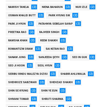
(2)
(2)
(2)
NAMISH TANEJA
NIENA BAHARUN
NUR IZLE
(2)
(2)
OSMAN KHALID BUTT
PARK HYUNG SIK
(2)
(2)
PARK JI HYUN
PATAHNYA SEBELAH SAYAP
(2)
(2)
PREETIKA RAO
RAJVEER SINGH
(2)
(2)
RAMSHA KHAN
REEM SHAIKH
(2)
(2)
ROMANTIZM DRAM
SAI KETAN RAO
(2)
(2)
(2)
SANAM JUNG
SANJEEDA ŞEYH
SEO IN GUK
(2)
(2)
SEO JI HOON
SEOL HYUN
(2)
(2)
SERIBU RINDU MALEZYA DIZISI
SHABIR AHLUWALIA
(2)
(2)
SHEHROZE SABZWARI
SHEHZAD SHAIKH
(2)
(2)
SHIN SE KYUNG
SHIN YE EUN
(2)
(2)
SHIVANI TOMAR
SHRUTI SHARMA