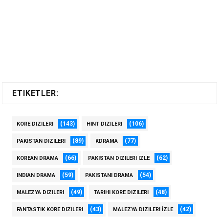
ETIKETLER:
(143)
(106)
KORE DIZILERI
HINT DIZILERI
(89)
(77)
PAKISTAN DIZILERI
KDRAMA
(66)
(62)
KOREAN DRAMA
PAKISTAN DIZILERI IZLE
(59)
(54)
INDIAN DRAMA
PAKISTANI DRAMA
(49)
(48)
MALEZYA DIZILERI
TARIHI KORE DIZILERI
(43)
(42)
FANTASTIK KORE DIZILERI
MALEZYA DIZILERI İZLE