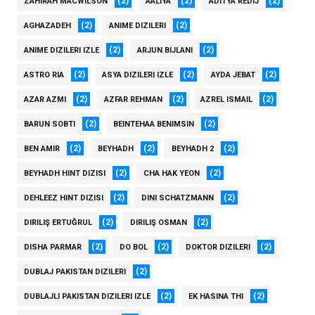
(2)
(2)
(2)
ZAHIRAH MACWILSON
AALIYA
ADITYA REDIJ
(2)
(2)
AGHAZADEH
ANIME DIZILERI
(2)
(2)
ANIME DIZILERI IZLE
ARJUN BIJLANI
(2)
(2)
(2)
ASTRO RIA
ASYA DIZILERI IZLE
AYDA JEBAT
(2)
(2)
(2)
AZAR AZMI
AZFAR REHMAN
AZREL ISMAIL
(2)
(2)
BARUN SOBTI
BEINTEHAA BENIMSIN
(2)
(2)
(2)
BEN AMIR
BEYHADH
BEYHADH 2
(2)
(2)
BEYHADH HINT DIZISI
CHA HAK YEON
(2)
(2)
DEHLEEZ HINT DIZISI
DINI SCHATZMANN
(2)
(2)
DIRILIŞ ERTUĞRUL
DIRILIŞ OSMAN
(2)
(2)
(2)
DISHA PARMAR
DO BOL
DOKTOR DIZILERI
(2)
DUBLAJ PAKISTAN DIZILERI
(2)
(2)
DUBLAJLI PAKISTAN DIZILERI IZLE
EK HASINA THI