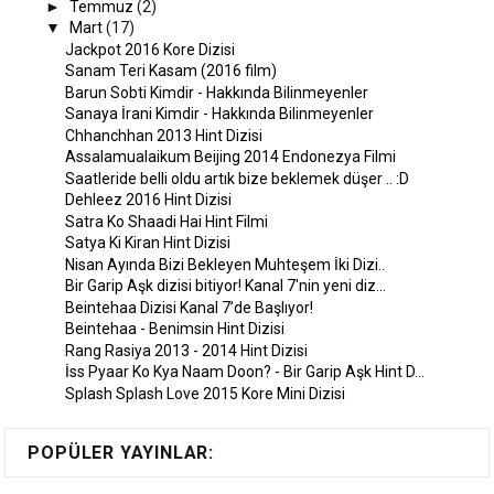
►
Temmuz
(2)
▼
Mart
(17)
Jackpot 2016 Kore Dizisi
Sanam Teri Kasam (2016 film)
Barun Sobti Kimdir - Hakkında Bilinmeyenler
Sanaya İrani Kimdir - Hakkında Bilinmeyenler
Chhanchhan 2013 Hint Dizisi
Assalamualaikum Beijing 2014 Endonezya Filmi
Saatleride belli oldu artık bize beklemek düşer .. :D
Dehleez 2016 Hint Dizisi
Satra Ko Shaadi Hai Hint Filmi
Satya Ki Kiran Hint Dizisi
Nisan Ayında Bizi Bekleyen Muhteşem İki Dizi..
Bir Garip Aşk dizisi bitiyor! Kanal 7'nin yeni diz...
Beintehaa Dizisi Kanal 7’de Başlıyor!
Beintehaa - Benimsin Hint Dizisi
Rang Rasiya 2013 - 2014 Hint Dizisi
İss Pyaar Ko Kya Naam Doon? - Bir Garip Aşk Hint D...
Splash Splash Love 2015 Kore Mini Dizisi
POPÜLER YAYINLAR: