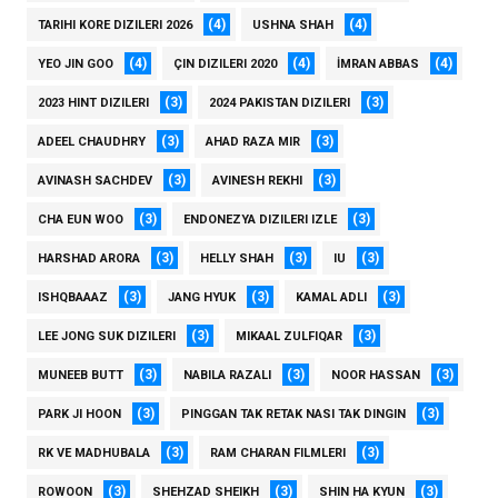
(4)
(4)
TARIHI KORE DIZILERI 2026
USHNA SHAH
(4)
(4)
(4)
YEO JIN GOO
ÇIN DIZILERI 2020
İMRAN ABBAS
(3)
(3)
2023 HINT DIZILERI
2024 PAKISTAN DIZILERI
(3)
(3)
ADEEL CHAUDHRY
AHAD RAZA MIR
(3)
(3)
AVINASH SACHDEV
AVINESH REKHI
(3)
(3)
CHA EUN WOO
ENDONEZYA DIZILERI IZLE
(3)
(3)
(3)
HARSHAD ARORA
HELLY SHAH
IU
(3)
(3)
(3)
ISHQBAAAZ
JANG HYUK
KAMAL ADLI
(3)
(3)
LEE JONG SUK DIZILERI
MIKAAL ZULFIQAR
(3)
(3)
(3)
MUNEEB BUTT
NABILA RAZALI
NOOR HASSAN
(3)
(3)
PARK JI HOON
PINGGAN TAK RETAK NASI TAK DINGIN
(3)
(3)
RK VE MADHUBALA
RAM CHARAN FILMLERI
(3)
(3)
(3)
ROWOON
SHEHZAD SHEIKH
SHIN HA KYUN