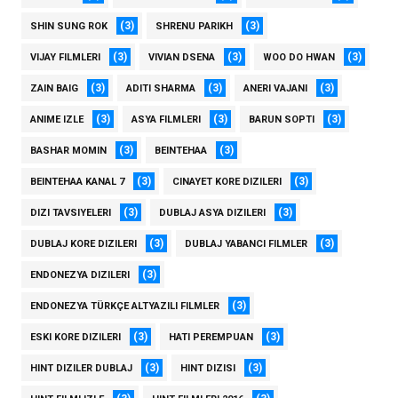
(3)
(3)
SHIN SUNG ROK
SHRENU PARIKH
(3)
(3)
(3)
VIJAY FILMLERI
VIVIAN DSENA
WOO DO HWAN
(3)
(3)
(3)
ZAIN BAIG
ADITI SHARMA
ANERI VAJANI
(3)
(3)
(3)
ANIME IZLE
ASYA FILMLERI
BARUN SOPTI
(3)
(3)
BASHAR MOMIN
BEINTEHAA
(3)
(3)
BEINTEHAA KANAL 7
CINAYET KORE DIZILERI
(3)
(3)
DIZI TAVSIYELERI
DUBLAJ ASYA DIZILERI
(3)
(3)
DUBLAJ KORE DIZILERI
DUBLAJ YABANCI FILMLER
(3)
ENDONEZYA DIZILERI
(3)
ENDONEZYA TÜRKÇE ALTYAZILI FILMLER
(3)
(3)
ESKI KORE DIZILERI
HATI PEREMPUAN
(3)
(3)
HINT DIZILER DUBLAJ
HINT DIZISI