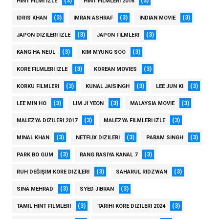
(3)
(3)
HINT FILMI IZLE
HINT FILMLERI 2016
(3)
(3)
(3)
IDRIS KHAN
IMRAN ASHRAF
INDIAN MOVIE
(3)
(3)
JAPON DIZILERI IZLE
JAPON FILMLERI
(3)
(3)
KANG HA NEUL
KIM MYUNG SOO
(3)
(3)
KORE FILMLERI IZLE
KOREAN MOVIES
(3)
(3)
(3)
KORKU FILMLERI
KUNAL JAISINGH
LEE JUN KI
(3)
(3)
(3)
LEE MIN HO
LIM JI YEON
MALAYSIA MOVIE
(3)
(3)
MALEZYA DIZILERI 2017
MALEZYA FILMLERI IZLE
(3)
(3)
(3)
MINAL KHAN
NETFLIX DIZILERI
PARAM SINGH
(3)
(3)
PARK BO GUM
RANG RASIYA KANAL 7
(3)
(3)
RUH DEĞIŞIM KORE DIZILERI
SAHARUL RIDZWAN
(3)
(3)
SINA MEHRAD
SYED JIBRAN
(3)
(3)
TAMIL HINT FILMLERI
TARIHI KORE DIZILERI 2024