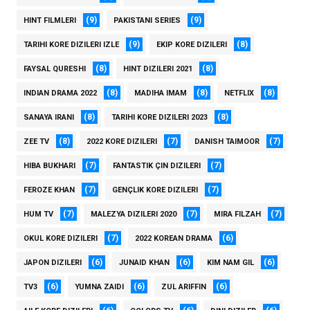
(9)
(9)
HINT FILMLERI
PAKISTANI SERIES
(9)
(8)
TARIHI KORE DIZILERI IZLE
EKIP KORE DIZILERI
(8)
(8)
FAYSAL QURESHI
HINT DIZILERI 2021
(8)
(8)
(8)
INDIAN DRAMA 2022
MADIHA IMAM
NETFLIX
(8)
(8)
SANAYA IRANI
TARIHI KORE DIZILERI 2023
(8)
(7)
(7)
ZEE TV
2022 KORE DIZILERI
DANISH TAIMOOR
(7)
(7)
HIBA BUKHARI
FANTASTIK ÇIN DIZILERI
(7)
(7)
FEROZE KHAN
GENÇLIK KORE DIZILERI
(7)
(7)
(7)
HUM TV
MALEZYA DIZILERI 2020
MIRA FILZAH
(7)
(6)
OKUL KORE DIZILERI
2022 KOREAN DRAMA
(6)
(6)
(6)
JAPON DIZILERI
JUNAID KHAN
KIM NAM GIL
(6)
(6)
(6)
TV3
YUMNA ZAIDI
ZUL ARIFFIN