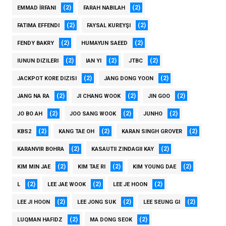
(2)
(2)
EMMAD İRFANI
FARAH NABILAH
(2)
(2)
FATIMA EFFENDI
FAYSAL KUREYŞI
(2)
(2)
FENDY BAKRY
HUMAYUN SAEED
(2)
(2)
(2)
IUNUN DIZILERI
IAN YI
JTBC
(2)
(2)
JACKPOT KORE DIZISI
JANG DONG YOON
(2)
(2)
(2)
JANG NA RA
JI CHANG WOOK
JIN GOO
(2)
(2)
(2)
JO BO AH
JOO SANG WOOK
JUNHO
(2)
(2)
(2)
KBS2
KANG TAE OH
KARAN SINGH GROVER
(2)
(2)
KARANVIR BOHRA
KASAUTII ZINDAGII KAY
(2)
(2)
(2)
KIM MIN JAE
KIM TAE RI
KIM YOUNG DAE
(2)
(2)
(2)
L
LEE JAE WOOK
LEE JE HOON
(2)
(2)
(2)
LEE JI HOON
LEE JONG SUK
LEE SEUNG GI
(2)
(2)
LUQMAN HAFIDZ
MA DONG SEOK