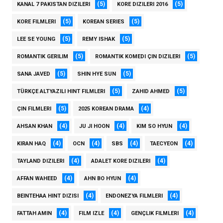
(5)
(5)
KANAL 7 PAKISTAN DIZILERI
KORE DIZILERI 2016
(5)
(5)
KORE FILMLERI
KOREAN SERIES
(5)
(5)
LEE SE YOUNG
REMY ISHAK
(5)
(5)
ROMANTIK GERILIM
ROMANTIK KOMEDI ÇIN DIZILERI
(5)
(5)
SANA JAVED
SHIN HYE SUN
(5)
(5)
TÜRKÇE ALTYAZILI HINT FILMLERI
ZAHID AHMED
(5)
(4)
ÇIN FILMLERI
2025 KOREAN DRAMA
(4)
(4)
(4)
AHSAN KHAN
JU JI HOON
KIM SO HYUN
(4)
(4)
(4)
(4)
KIRAN HAQ
OCN
SBS
TAECYEON
(4)
(4)
TAYLAND DIZILERI
ADALET KORE DIZILERI
(4)
(4)
AFFAN WAHEED
AHN BO HYUN
(4)
(4)
BEINTEHAA HINT DIZISI
ENDONEZYA FILMLERI
(4)
(4)
(4)
FATTAH AMIN
FILM IZLE
GENÇLIK FILMLERI