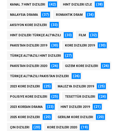
(42)
(38)
KANAL 7 HINT DIZILERI
HINT DIZILERI IZLE
(37)
(34)
MALAYSIA DRAMA
ROMANTIK DRAM
(33)
AKSIYON KORE DIZILERI
(33)
(32)
HINT DIZILERI TÜRKÇE ALTYAZILI
FILM
(30)
(30)
PAKISTAN DIZILERI 2019
KORE DIZILERI 2019
(27)
TÜRKÇE ALTYAZILI HINT DIZILERI
(26)
(26)
PAKISTAN DIZILERI 2020
GIZEM KORE DIZILERI
(26)
TÜRKÇE ALTYAZILI PAKISTAN DIZILERI
(25)
(25)
2023 KORE DIZILERI
MALEZYA DIZILERI 2019
(25)
(24)
POLISIYE KORE DIZILERI
TESETTÜR DIZILERI
(23)
(21)
2023 KOREAN DRAMA
HINT DIZILERI 2019
(20)
(20)
2025 KORE DIZILERI
GERILIM KORE DIZILERI
(20)
(19)
ÇIN DIZILERI
KORE DIZILERI 2020