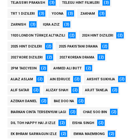
(3)
(3)
TEJASSWI PRAKASH
TELEGU HINT FILMLERI
(3)
(3)
(3)
TRT 1 DIZILERI
YOONA
ZAKHAM
(3)
(3)
ZARNISH
IQRA AZIZ
(2)
(2)
1920 LONDON TÜRKÇE ALTYAZILI
2024 HINT DIZILERI
(2)
(2)
2025 HINT DIZILERI
2025 PAKISTANI DRAMA
(2)
(2)
2027 KORE DIZILERI
2027 KOREAN DRAMA
(2)
(2)
2PM TAECYEON
AHMED ALI BUTT
(2)
(2)
(2)
AIJAZ ASLAM
AIN EDRUCE
AKSHIT SUKHIJA
(2)
(2)
(2)
ALIF SATAR
ALIZAY SHAH
ARJIT TANEJA
(2)
(2)
AZEKAH DANIEL
BAE DOO NA
(2)
(2)
BIARKAN CINTA TERSENYUM LAGI
CHAE SOO BIN
(2)
(2)
DIL TOH HAPPY HAI JI IZLE
EISHA SINGH
(2)
(2)
EK BHRAM SARWAGUN IZLE
EMMA MAEMBONG