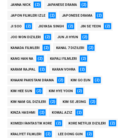
(2)
(2)
JANNA NICK
JAPANESE DRAMA
(2)
(2)
JAPON FILMLERI IZLE
JAPONESE DRAMA
(2)
(2)
(2)
JI SOO
JIGYASA SINGH
JIN SE YEON
(2)
(2)
JOO WON DIZILERI
JUN JI HYUN
(2)
(2)
KANADA FILMLERI
KANAL 7 DIZILERI
(2)
(2)
KANG HAN NA
KAPALI FILMLERI
(2)
(2)
KARAM RAJPAL
KARAN VOHRA
(2)
(2)
KHAANI PAKISTANI DRAMA
KIM GO EUN
(2)
(2)
KIM HEE SUN
KIM HYE YOON
(2)
(2)
KIM NAM GIL DIZILERI
KIM SE JEONG
(2)
(2)
KINZA HASHMI
KOMAL AZIZ
(2)
(2)
KOMEDI FANTASTIK KORE
KORE NETFLIX DIZILERI
(2)
(2)
KRALIYET FILMLERI
LEE DONG GUN