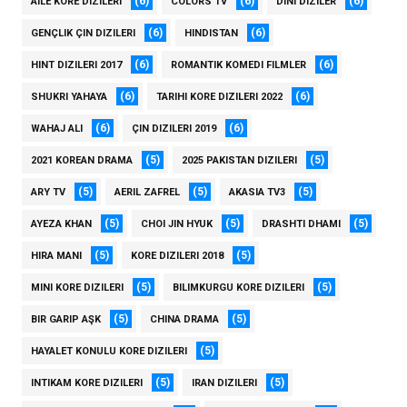
(6)
(6)
(6)
AILE KORE DIZILERI
COLORS TV
DINI DIZILER
(6)
(6)
GENÇLIK ÇIN DIZILERI
HINDISTAN
(6)
(6)
HINT DIZILERI 2017
ROMANTIK KOMEDI FILMLER
(6)
(6)
SHUKRI YAHAYA
TARIHI KORE DIZILERI 2022
(6)
(6)
WAHAJ ALI
ÇIN DIZILERI 2019
(5)
(5)
2021 KOREAN DRAMA
2025 PAKISTAN DIZILERI
(5)
(5)
(5)
ARY TV
AERIL ZAFREL
AKASIA TV3
(5)
(5)
(5)
AYEZA KHAN
CHOI JIN HYUK
DRASHTI DHAMI
(5)
(5)
HIRA MANI
KORE DIZILERI 2018
(5)
(5)
MINI KORE DIZILERI
BILIMKURGU KORE DIZILERI
(5)
(5)
BIR GARIP AŞK
CHINA DRAMA
(5)
HAYALET KONULU KORE DIZILERI
(5)
(5)
INTIKAM KORE DIZILERI
IRAN DIZILERI