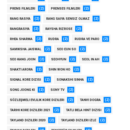
(2)
(2)
PRENS FILMLERI
PRENSES FILMLERI
(2)
(2)
RANG RASIYA
RANG SAIYA SENSIZ OLMAZ
(2)
(2)
RANGRASIYA
RAYSHA RIZROSE
(2)
(2)
(2)
RHEA SHARMA
RUDRA
RUDRA VE PARO
(2)
(2)
SAMIKSHA JAISWAL
SEO EUN SO
(2)
(2)
(2)
SEO KANG JOON
SEOHYUN
SEOL IN AH
(2)
(2)
SHAKTI ARORA
SHIN WON HO
(2)
(2)
SIGNAL KORE DIZISI
SONAKSHI SINHA
(2)
(2)
SONG JOONG KI
SONY TV
(2)
(2)
SÖZLEŞMELI EVLILIK KORE DIZILERI
TANVI DOGRA
(2)
(2)
TARIHI KORE DIZILERI 2021
TATLI BELA HINT DIZISI
(2)
(2)
TAYLAND DIZILERI 2020
TAYLAND DIZILERI IZLE