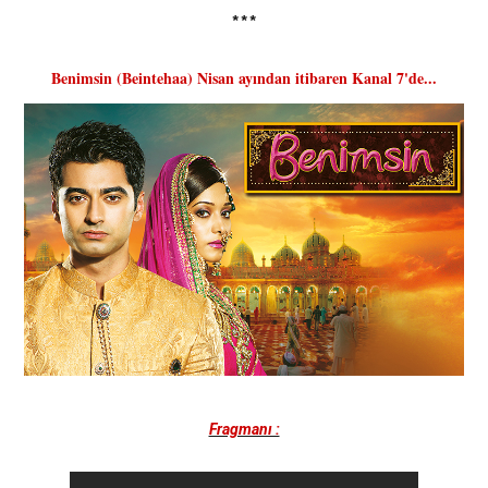
***
Benimsin (Beintehaa) Nisan ayından itibaren Kanal 7'de...
Fragmanı :