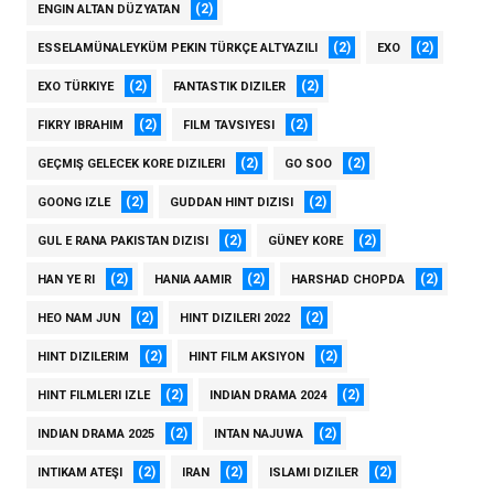
(2)
ENGIN ALTAN DÜZYATAN
(2)
(2)
ESSELAMÜNALEYKÜM PEKIN TÜRKÇE ALTYAZILI
EXO
(2)
(2)
EXO TÜRKIYE
FANTASTIK DIZILER
(2)
(2)
FIKRY IBRAHIM
FILM TAVSIYESI
(2)
(2)
GEÇMIŞ GELECEK KORE DIZILERI
GO SOO
(2)
(2)
GOONG IZLE
GUDDAN HINT DIZISI
(2)
(2)
GUL E RANA PAKISTAN DIZISI
GÜNEY KORE
(2)
(2)
(2)
HAN YE RI
HANIA AAMIR
HARSHAD CHOPDA
(2)
(2)
HEO NAM JUN
HINT DIZILERI 2022
(2)
(2)
HINT DIZILERIM
HINT FILM AKSIYON
(2)
(2)
HINT FILMLERI IZLE
INDIAN DRAMA 2024
(2)
(2)
INDIAN DRAMA 2025
INTAN NAJUWA
(2)
(2)
(2)
INTIKAM ATEŞI
IRAN
ISLAMI DIZILER