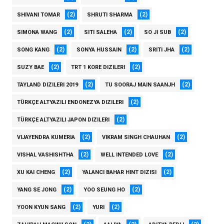
(2)
(2)
SHIVANI TOMAR
SHRUTI SHARMA
(2)
(2)
(2)
SIMONA WANG
SITI SALEHA
SO JI SUB
(2)
(2)
(2)
SONG KANG
SONYA HUSSAIN
SRITI JHA
(2)
(2)
SUZY BAE
TRT 1 KORE DIZILERI
(2)
(2)
TAYLAND DIZILERI 2019
TU SOORAJ MAIN SAANJH
(2)
TÜRKÇE ALTYAZILI ENDONEZYA DIZILERI
(2)
TÜRKÇE ALTYAZILI JAPON DIZILERI
(2)
(2)
VIJAYENDRA KUMERIA
VIKRAM SINGH CHAUHAN
(2)
(2)
VISHAL VASHISHTHA
WELL INTENDED LOVE
(2)
(2)
XU KAI CHENG
YALANCI BAHAR HINT DIZISI
(2)
(2)
YANG SE JONG
YOO SEUNG HO
(2)
(2)
YOON KYUN SANG
YURI