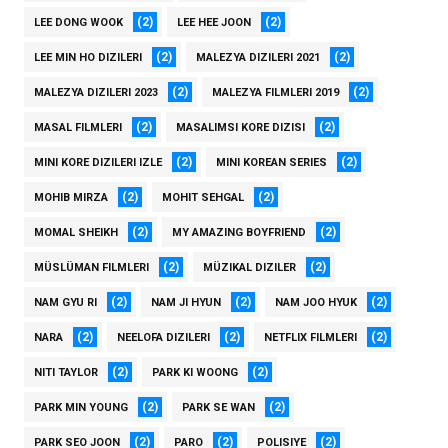
(2)
(2)
LEE DONG WOOK
LEE HEE JOON
(2)
(2)
LEE MIN HO DIZILERI
MALEZYA DIZILERI 2021
(2)
(2)
MALEZYA DIZILERI 2023
MALEZYA FILMLERI 2019
(2)
(2)
MASAL FILMLERI
MASALIMSI KORE DIZISI
(2)
(2)
MINI KORE DIZILERI IZLE
MINI KOREAN SERIES
(2)
(2)
MOHIB MIRZA
MOHIT SEHGAL
(2)
(2)
MOMAL SHEIKH
MY AMAZING BOYFRIEND
(2)
(2)
MÜSLÜMAN FILMLERI
MÜZIKAL DIZILER
(2)
(2)
(2)
NAM GYU RI
NAM JI HYUN
NAM JOO HYUK
(2)
(2)
(2)
NARA
NEELOFA DIZILERI
NETFLIX FILMLERI
(2)
(2)
NITI TAYLOR
PARK KI WOONG
(2)
(2)
PARK MIN YOUNG
PARK SE WAN
(2)
(2)
(2)
PARK SEO JOON
PARO
POLISIYE