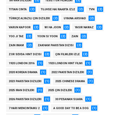
(2)
(2)
TAYVAN DIZILERI
TESETTÜR FILMLERI
(2)
(2)
(2)
TITIAN CINTA
TUJHSE HAI RAABTA IZLE
TVN
(2)
(2)
TÜRKÇE ALYAZILI ÇIN DIZILERI
UYAINA ARSHAD
(2)
(2)
(2)
VARUN KAPOOR
WI HA JOON
YASIR NAWAZ
(2)
(2)
(2)
YOO JI TAE
YOON SI YOON
ZAIN
(2)
(2)
ZAIN IMAM
ZAKHAM PAKISTAN DIZISI
(2)
(2)
ZOR SEVDA HINT DIZISI
ÇIN FILMLERI IZLE
(1)
(1)
1920 LONDON 2016
1920 LONDON HINT FILMI
(1)
(1)
2020 KOREAN DRAMA
2022 PAKISTAN DIZILERI
(1)
(1)
2023 PAKISTAN DIZILERI
2025 CHINESE DRAMA
(1)
(1)
2025 IRAN DIZILERI
2025 ÇIN DIZILERI
(1)
(1)
2026 PAKISTAN DIZILERI
30 PESANAN SUARA
(1)
(1)
7 HARI MENCINTAIKU 2
A GOOD DAY TO BE A DOG