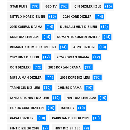
(19)
(16)
(16)
STAR PLUS
GEO TV
ÇIN DIZILERI IZLE
(15)
(14)
NETFLIX KORE DIZILERI
2024 KORE DIZILERI
(14)
(14)
2025 KOREAN DRAMA
DUBLAJLI HINT DIZILERI
(14)
(14)
KORE DIZILERI 2021
ROMANTIK KOMEDI DIZILER
(14)
(13)
ROMANTIK KOMEDI KORE DIZI
ASYA DIZILERI
(12)
(12)
2022 HINT DIZILERI
2024 KOREAN DRAMA
(12)
(11)
OCN DIZILERI
2026 KOREAN DRAMA
(11)
(10)
MÜSLÜMAN DIZILERI
2026 KORE DIZILERI
(10)
(10)
TARIHI ÇIN DIZILERI
CHINES DRAMA
(10)
(10)
FANTASTIK HINT DIZILERI
HINT DIZILERI 2020
(10)
(10)
HUKUK KORE DIZILERI
KANAL 7
(10)
(10)
KAPALI DIZILERI
PAKISTAN DIZILERI 2021
(9)
(9)
HINT DIZILERI 2018
HINT DIZISI IZLE