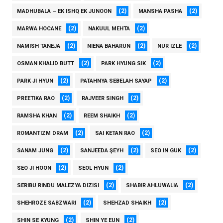
(2)
(2)
MADHUBALA – EK ISHQ EK JUNOON
MANSHA PASHA
(2)
(2)
MARWA HOCANE
NAKUUL MEHTA
(2)
(2)
(2)
NAMISH TANEJA
NIENA BAHARUN
NUR IZLE
(2)
(2)
OSMAN KHALID BUTT
PARK HYUNG SIK
(2)
(2)
PARK JI HYUN
PATAHNYA SEBELAH SAYAP
(2)
(2)
PREETIKA RAO
RAJVEER SINGH
(2)
(2)
RAMSHA KHAN
REEM SHAIKH
(2)
(2)
ROMANTIZM DRAM
SAI KETAN RAO
(2)
(2)
(2)
SANAM JUNG
SANJEEDA ŞEYH
SEO IN GUK
(2)
(2)
SEO JI HOON
SEOL HYUN
(2)
(2)
SERIBU RINDU MALEZYA DIZISI
SHABIR AHLUWALIA
(2)
(2)
SHEHROZE SABZWARI
SHEHZAD SHAIKH
(2)
(2)
SHIN SE KYUNG
SHIN YE EUN