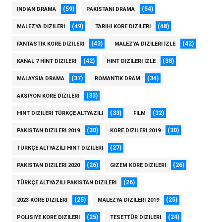
(59)
(54)
INDIAN DRAMA
PAKISTANI DRAMA
(49)
(48)
MALEZYA DIZILERI
TARIHI KORE DIZILERI
(43)
(42)
FANTASTIK KORE DIZILERI
MALEZYA DIZILERI İZLE
(42)
(38)
KANAL 7 HINT DIZILERI
HINT DIZILERI IZLE
(37)
(34)
MALAYSIA DRAMA
ROMANTIK DRAM
(33)
AKSIYON KORE DIZILERI
(33)
(32)
HINT DIZILERI TÜRKÇE ALTYAZILI
FILM
(30)
(30)
PAKISTAN DIZILERI 2019
KORE DIZILERI 2019
(27)
TÜRKÇE ALTYAZILI HINT DIZILERI
(26)
(26)
PAKISTAN DIZILERI 2020
GIZEM KORE DIZILERI
(26)
TÜRKÇE ALTYAZILI PAKISTAN DIZILERI
(25)
(25)
2023 KORE DIZILERI
MALEZYA DIZILERI 2019
(25)
(24)
POLISIYE KORE DIZILERI
TESETTÜR DIZILERI