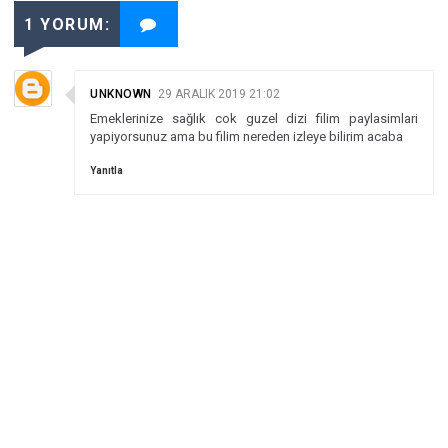
1 YORUM:
UNKNOWN
29 ARALIK 2019 21:02
Emeklerinize sağlık cok guzel dizi filim paylasimlari
yapiyorsunuz ama bu filim nereden izleye bilirim acaba
Yanıtla