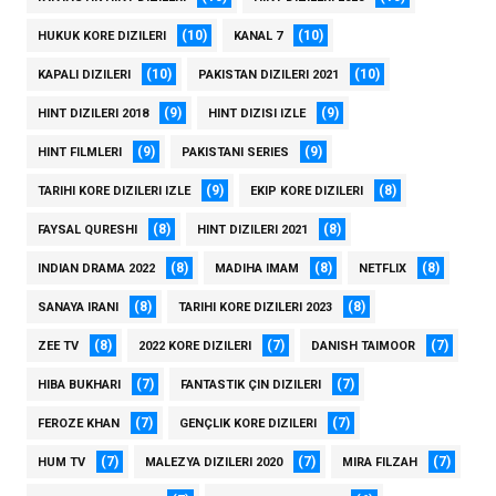
(10)
(10)
HUKUK KORE DIZILERI
KANAL 7
(10)
(10)
KAPALI DIZILERI
PAKISTAN DIZILERI 2021
(9)
(9)
HINT DIZILERI 2018
HINT DIZISI IZLE
(9)
(9)
HINT FILMLERI
PAKISTANI SERIES
(9)
(8)
TARIHI KORE DIZILERI IZLE
EKIP KORE DIZILERI
(8)
(8)
FAYSAL QURESHI
HINT DIZILERI 2021
(8)
(8)
(8)
INDIAN DRAMA 2022
MADIHA IMAM
NETFLIX
(8)
(8)
SANAYA IRANI
TARIHI KORE DIZILERI 2023
(8)
(7)
(7)
ZEE TV
2022 KORE DIZILERI
DANISH TAIMOOR
(7)
(7)
HIBA BUKHARI
FANTASTIK ÇIN DIZILERI
(7)
(7)
FEROZE KHAN
GENÇLIK KORE DIZILERI
(7)
(7)
(7)
HUM TV
MALEZYA DIZILERI 2020
MIRA FILZAH