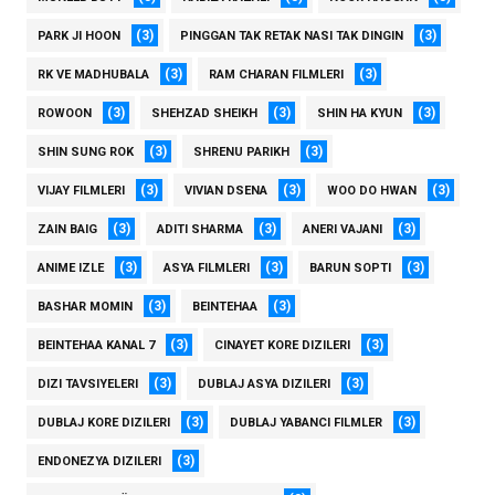
(3)
(3)
PARK JI HOON
PINGGAN TAK RETAK NASI TAK DINGIN
(3)
(3)
RK VE MADHUBALA
RAM CHARAN FILMLERI
(3)
(3)
(3)
ROWOON
SHEHZAD SHEIKH
SHIN HA KYUN
(3)
(3)
SHIN SUNG ROK
SHRENU PARIKH
(3)
(3)
(3)
VIJAY FILMLERI
VIVIAN DSENA
WOO DO HWAN
(3)
(3)
(3)
ZAIN BAIG
ADITI SHARMA
ANERI VAJANI
(3)
(3)
(3)
ANIME IZLE
ASYA FILMLERI
BARUN SOPTI
(3)
(3)
BASHAR MOMIN
BEINTEHAA
(3)
(3)
BEINTEHAA KANAL 7
CINAYET KORE DIZILERI
(3)
(3)
DIZI TAVSIYELERI
DUBLAJ ASYA DIZILERI
(3)
(3)
DUBLAJ KORE DIZILERI
DUBLAJ YABANCI FILMLER
(3)
ENDONEZYA DIZILERI