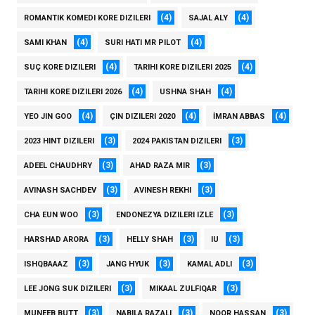
(4)
(4)
ROMANTIK KOMEDI KORE DIZILERI
SAJAL ALY
(4)
(4)
SAMI KHAN
SURI HATI MR PILOT
(4)
(4)
SUÇ KORE DIZILERI
TARIHI KORE DIZILERI 2025
(4)
(4)
TARIHI KORE DIZILERI 2026
USHNA SHAH
(4)
(4)
(4)
YEO JIN GOO
ÇIN DIZILERI 2020
İMRAN ABBAS
(3)
(3)
2023 HINT DIZILERI
2024 PAKISTAN DIZILERI
(3)
(3)
ADEEL CHAUDHRY
AHAD RAZA MIR
(3)
(3)
AVINASH SACHDEV
AVINESH REKHI
(3)
(3)
CHA EUN WOO
ENDONEZYA DIZILERI IZLE
(3)
(3)
(3)
HARSHAD ARORA
HELLY SHAH
IU
(3)
(3)
(3)
ISHQBAAAZ
JANG HYUK
KAMAL ADLI
(3)
(3)
LEE JONG SUK DIZILERI
MIKAAL ZULFIQAR
(3)
(3)
(3)
MUNEEB BUTT
NABILA RAZALI
NOOR HASSAN