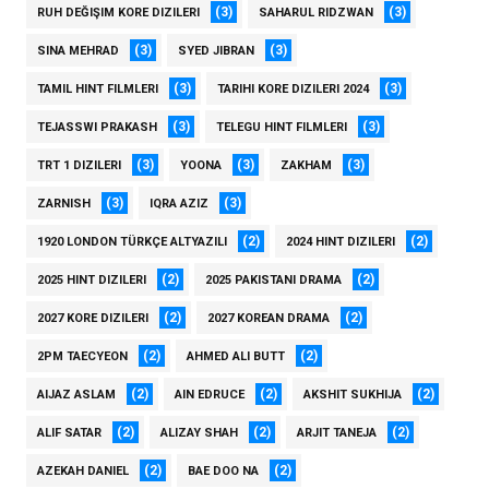
(3)
(3)
RUH DEĞIŞIM KORE DIZILERI
SAHARUL RIDZWAN
(3)
(3)
SINA MEHRAD
SYED JIBRAN
(3)
(3)
TAMIL HINT FILMLERI
TARIHI KORE DIZILERI 2024
(3)
(3)
TEJASSWI PRAKASH
TELEGU HINT FILMLERI
(3)
(3)
(3)
TRT 1 DIZILERI
YOONA
ZAKHAM
(3)
(3)
ZARNISH
IQRA AZIZ
(2)
(2)
1920 LONDON TÜRKÇE ALTYAZILI
2024 HINT DIZILERI
(2)
(2)
2025 HINT DIZILERI
2025 PAKISTANI DRAMA
(2)
(2)
2027 KORE DIZILERI
2027 KOREAN DRAMA
(2)
(2)
2PM TAECYEON
AHMED ALI BUTT
(2)
(2)
(2)
AIJAZ ASLAM
AIN EDRUCE
AKSHIT SUKHIJA
(2)
(2)
(2)
ALIF SATAR
ALIZAY SHAH
ARJIT TANEJA
(2)
(2)
AZEKAH DANIEL
BAE DOO NA