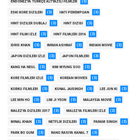
(3)
ENDONEZYA TÜRKÇE ALTYAZILI FILMLER
(3)
(3)
ESKI KORE DIZILERI
HATI PEREMPUAN
(3)
(3)
HINT DIZILER DUBLAJ
HINT DIZISI
(3)
(3)
HINT FILMI IZLE
HINT FILMLERI 2016
(3)
(3)
(3)
IDRIS KHAN
IMRAN ASHRAF
INDIAN MOVIE
(3)
(3)
JAPON DIZILERI IZLE
JAPON FILMLERI
(3)
(3)
KANG HA NEUL
KIM MYUNG SOO
(3)
(3)
KORE FILMLERI IZLE
KOREAN MOVIES
(3)
(3)
(3)
KORKU FILMLERI
KUNAL JAISINGH
LEE JUN KI
(3)
(3)
(3)
LEE MIN HO
LIM JI YEON
MALAYSIA MOVIE
(3)
(3)
MALEZYA DIZILERI 2017
MALEZYA FILMLERI IZLE
(3)
(3)
(3)
MINAL KHAN
NETFLIX DIZILERI
PARAM SINGH
(3)
(3)
PARK BO GUM
RANG RASIYA KANAL 7