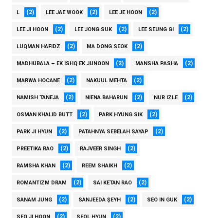
(2)
(2)
(2)
L
LEE JAE WOOK
LEE JE HOON
(2)
(2)
(2)
LEE JI HOON
LEE JONG SUK
LEE SEUNG GI
(2)
(2)
LUQMAN HAFIDZ
MA DONG SEOK
(2)
(2)
MADHUBALA – EK ISHQ EK JUNOON
MANSHA PASHA
(2)
(2)
MARWA HOCANE
NAKUUL MEHTA
(2)
(2)
(2)
NAMISH TANEJA
NIENA BAHARUN
NUR IZLE
(2)
(2)
OSMAN KHALID BUTT
PARK HYUNG SIK
(2)
(2)
PARK JI HYUN
PATAHNYA SEBELAH SAYAP
(2)
(2)
PREETIKA RAO
RAJVEER SINGH
(2)
(2)
RAMSHA KHAN
REEM SHAIKH
(2)
(2)
ROMANTIZM DRAM
SAI KETAN RAO
(2)
(2)
(2)
SANAM JUNG
SANJEEDA ŞEYH
SEO IN GUK
(2)
(2)
SEO JI HOON
SEOL HYUN