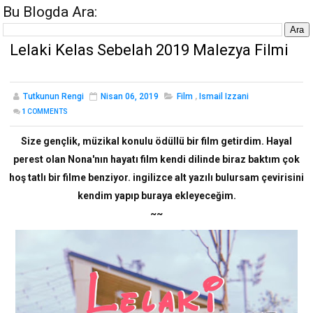
Bu Blogda Ara:
Lelaki Kelas Sebelah 2019 Malezya Filmi
Tutkunun Rengi
Nisan 06, 2019
Film
,
Ismail Izzani
1
COMMENTS
Size gençlik, müzikal konulu ödüllü bir film getirdim. Hayal
perest olan Nona'nın hayatı film kendi dilinde biraz baktım çok
hoş tatlı bir filme benziyor. ingilizce alt yazılı bulursam çevirisini
kendim yapıp buraya ekleyeceğim.
~~