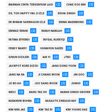
(2)
(2)
BIARKAN CINTA TERSENYUM LAGI
CHAE SOO BIN
(2)
(2)
DIL TOH HAPPY HAI JI IZLE
EISHA SINGH
(2)
(2)
EK BHRAM SARWAGUN IZLE
EMMA MAEMBONG
(2)
(2)
EMMAD İRFANI
FARAH NABILAH
(2)
(2)
FATIMA EFFENDI
FAYSAL KUREYŞI
(2)
(2)
FENDY BAKRY
HUMAYUN SAEED
(2)
(2)
(2)
IUNUN DIZILERI
IAN YI
JTBC
(2)
(2)
JACKPOT KORE DIZISI
JANG DONG YOON
(2)
(2)
(2)
JANG NA RA
JI CHANG WOOK
JIN GOO
(2)
(2)
(2)
JO BO AH
JOO SANG WOOK
JUNHO
(2)
(2)
(2)
KBS2
KANG TAE OH
KARAN SINGH GROVER
(2)
(2)
KARANVIR BOHRA
KASAUTII ZINDAGII KAY
(2)
(2)
(2)
KIM MIN JAE
KIM TAE RI
KIM YOUNG DAE