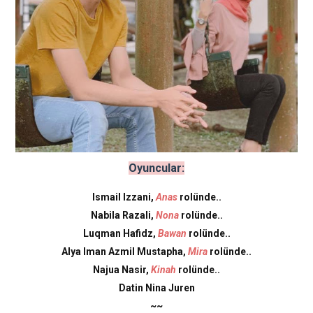
Oyuncular:
Ismail Izzani,
Anas
rolünde..
Nabila Razali,
Nona
rolünde..
Luqman Hafidz,
Bawan
rolünde..
Alya Iman Azmil Mustapha,
Mira
rolünde..
Najua Nasir,
Kinah
rolünde..
Datin Nina Juren
~~