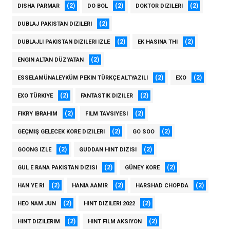
(2)
(2)
(2)
DISHA PARMAR
DO BOL
DOKTOR DIZILERI
(2)
DUBLAJ PAKISTAN DIZILERI
(2)
(2)
DUBLAJLI PAKISTAN DIZILERI IZLE
EK HASINA THI
(2)
ENGIN ALTAN DÜZYATAN
(2)
(2)
ESSELAMÜNALEYKÜM PEKIN TÜRKÇE ALTYAZILI
EXO
(2)
(2)
EXO TÜRKIYE
FANTASTIK DIZILER
(2)
(2)
FIKRY IBRAHIM
FILM TAVSIYESI
(2)
(2)
GEÇMIŞ GELECEK KORE DIZILERI
GO SOO
(2)
(2)
GOONG IZLE
GUDDAN HINT DIZISI
(2)
(2)
GUL E RANA PAKISTAN DIZISI
GÜNEY KORE
(2)
(2)
(2)
HAN YE RI
HANIA AAMIR
HARSHAD CHOPDA
(2)
(2)
HEO NAM JUN
HINT DIZILERI 2022
(2)
(2)
HINT DIZILERIM
HINT FILM AKSIYON