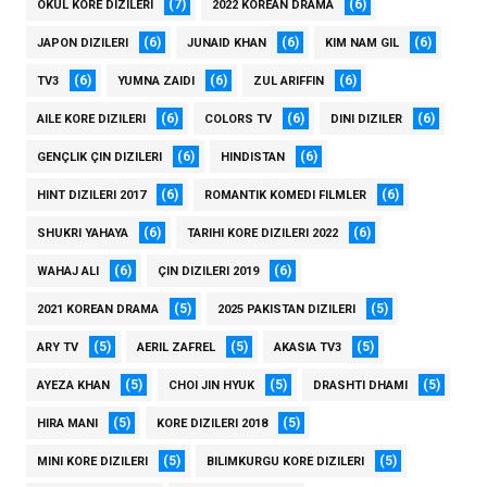
(7)
(6)
OKUL KORE DIZILERI
2022 KOREAN DRAMA
(6)
(6)
(6)
JAPON DIZILERI
JUNAID KHAN
KIM NAM GIL
(6)
(6)
(6)
TV3
YUMNA ZAIDI
ZUL ARIFFIN
(6)
(6)
(6)
AILE KORE DIZILERI
COLORS TV
DINI DIZILER
(6)
(6)
GENÇLIK ÇIN DIZILERI
HINDISTAN
(6)
(6)
HINT DIZILERI 2017
ROMANTIK KOMEDI FILMLER
(6)
(6)
SHUKRI YAHAYA
TARIHI KORE DIZILERI 2022
(6)
(6)
WAHAJ ALI
ÇIN DIZILERI 2019
(5)
(5)
2021 KOREAN DRAMA
2025 PAKISTAN DIZILERI
(5)
(5)
(5)
ARY TV
AERIL ZAFREL
AKASIA TV3
(5)
(5)
(5)
AYEZA KHAN
CHOI JIN HYUK
DRASHTI DHAMI
(5)
(5)
HIRA MANI
KORE DIZILERI 2018
(5)
(5)
MINI KORE DIZILERI
BILIMKURGU KORE DIZILERI