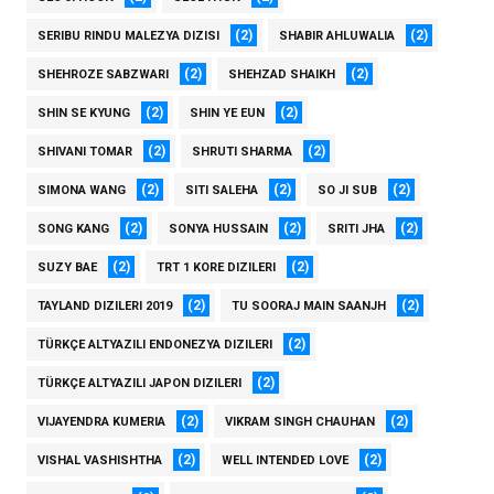
(2)
(2)
SERIBU RINDU MALEZYA DIZISI
SHABIR AHLUWALIA
(2)
(2)
SHEHROZE SABZWARI
SHEHZAD SHAIKH
(2)
(2)
SHIN SE KYUNG
SHIN YE EUN
(2)
(2)
SHIVANI TOMAR
SHRUTI SHARMA
(2)
(2)
(2)
SIMONA WANG
SITI SALEHA
SO JI SUB
(2)
(2)
(2)
SONG KANG
SONYA HUSSAIN
SRITI JHA
(2)
(2)
SUZY BAE
TRT 1 KORE DIZILERI
(2)
(2)
TAYLAND DIZILERI 2019
TU SOORAJ MAIN SAANJH
(2)
TÜRKÇE ALTYAZILI ENDONEZYA DIZILERI
(2)
TÜRKÇE ALTYAZILI JAPON DIZILERI
(2)
(2)
VIJAYENDRA KUMERIA
VIKRAM SINGH CHAUHAN
(2)
(2)
VISHAL VASHISHTHA
WELL INTENDED LOVE