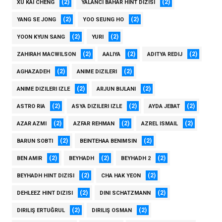
(2)
(2)
XU KAI CHENG
YALANCI BAHAR HINT DIZISI
(2)
(2)
YANG SE JONG
YOO SEUNG HO
(2)
(2)
YOON KYUN SANG
YURI
(2)
(2)
(2)
ZAHIRAH MACWILSON
AALIYA
ADITYA REDIJ
(2)
(2)
AGHAZADEH
ANIME DIZILERI
(2)
(2)
ANIME DIZILERI IZLE
ARJUN BIJLANI
(2)
(2)
(2)
ASTRO RIA
ASYA DIZILERI IZLE
AYDA JEBAT
(2)
(2)
(2)
AZAR AZMI
AZFAR REHMAN
AZREL ISMAIL
(2)
(2)
BARUN SOBTI
BEINTEHAA BENIMSIN
(2)
(2)
(2)
BEN AMIR
BEYHADH
BEYHADH 2
(2)
(2)
BEYHADH HINT DIZISI
CHA HAK YEON
(2)
(2)
DEHLEEZ HINT DIZISI
DINI SCHATZMANN
(2)
(2)
DIRILIŞ ERTUĞRUL
DIRILIŞ OSMAN