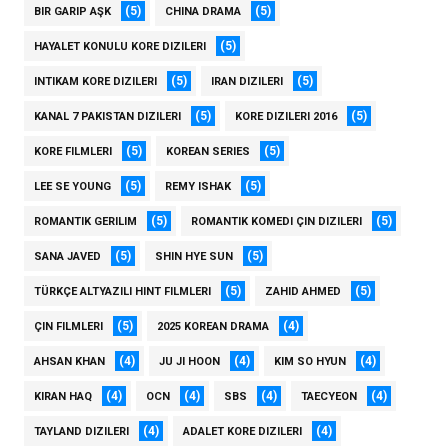
(5)
(5)
BIR GARIP AŞK
CHINA DRAMA
(5)
HAYALET KONULU KORE DIZILERI
(5)
(5)
INTIKAM KORE DIZILERI
IRAN DIZILERI
(5)
(5)
KANAL 7 PAKISTAN DIZILERI
KORE DIZILERI 2016
(5)
(5)
KORE FILMLERI
KOREAN SERIES
(5)
(5)
LEE SE YOUNG
REMY ISHAK
(5)
(5)
ROMANTIK GERILIM
ROMANTIK KOMEDI ÇIN DIZILERI
(5)
(5)
SANA JAVED
SHIN HYE SUN
(5)
(5)
TÜRKÇE ALTYAZILI HINT FILMLERI
ZAHID AHMED
(5)
(4)
ÇIN FILMLERI
2025 KOREAN DRAMA
(4)
(4)
(4)
AHSAN KHAN
JU JI HOON
KIM SO HYUN
(4)
(4)
(4)
(4)
KIRAN HAQ
OCN
SBS
TAECYEON
(4)
(4)
TAYLAND DIZILERI
ADALET KORE DIZILERI