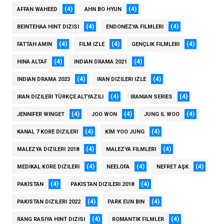
(4)
(4)
AFFAN WAHEED
AHN BO HYUN
(4)
(4)
BEINTEHAA HINT DIZISI
ENDONEZYA FILMLERI
(4)
(4)
(4)
FATTAH AMIN
FILM IZLE
GENÇLIK FILMLERI
(4)
(4)
HINA ALTAF
INDIAN DRAMA 2021
(4)
(4)
INDIAN DRAMA 2023
IRAN DIZILERI IZLE
(4)
(4)
IRAN DIZILERI TÜRKÇE ALTYAZILI
IRANIAN SERIES
(4)
(4)
(4)
JENNIFER WINGET
JOO WON
JUNG IL WOO
(4)
(4)
KANAL 7 KORE DIZILERI
KIM YOO JUNG
(4)
(4)
MALEZYA DIZILERI 2018
MALEZYA FILMLERI
(4)
(4)
(4)
MEDIKAL KORE DIZILERI
NEELOFA
NEFRET AŞK
(4)
(4)
PAKISTAN
PAKISTAN DIZILERI 2018
(4)
(4)
PAKISTAN DIZILERI 2022
PARK EUN BIN
(4)
(4)
RANG RASIYA HINT DIZISI
ROMANTIK FILMLER