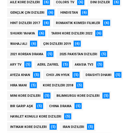
(6)
(6)
(6)
AILE KORE DIZILERI
COLORS TV
DINI DIZILER
(6)
(6)
GENÇLIK ÇIN DIZILERI
HINDISTAN
(6)
(6)
HINT DIZILERI 2017
ROMANTIK KOMEDI FILMLER
(6)
(6)
SHUKRI YAHAYA
TARIHI KORE DIZILERI 2022
(6)
(6)
WAHAJ ALI
ÇIN DIZILERI 2019
(5)
(5)
2021 KOREAN DRAMA
2025 PAKISTAN DIZILERI
(5)
(5)
(5)
ARY TV
AERIL ZAFREL
AKASIA TV3
(5)
(5)
(5)
AYEZA KHAN
CHOI JIN HYUK
DRASHTI DHAMI
(5)
(5)
HIRA MANI
KORE DIZILERI 2018
(5)
(5)
MINI KORE DIZILERI
BILIMKURGU KORE DIZILERI
(5)
(5)
BIR GARIP AŞK
CHINA DRAMA
(5)
HAYALET KONULU KORE DIZILERI
(5)
(5)
INTIKAM KORE DIZILERI
IRAN DIZILERI