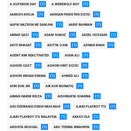
(1)
(1)
A SUPERIOR DAY
A WEREWOLF BOY
(1)
(1)
AAKASH AHUJA
AANGAN PAKISTAN DIZISI
(1)
(1)
AAPKI NAZRON NE SAMJHA
AARIF RAHMAN
(1)
(1)
(1)
ABRAR QAZI
ADAM SHAHZ
ADEEL HUSSAIN
(1)
(1)
(1)
ADITI BHAGAT
ADITYA OJHA
ADNAN KHAN
(1)
(1)
AGENT KIM REACTIVATED
AGHA ALI
(1)
(1)
AGHORI CAST
AGHORI HINT DIZISI
(1)
(1)
AGHORI INDIAN DRAMA
AHMED ALI
(1)
(1)
AHN EUN JIN
AIK AUR MUNAFIQ
(1)
(1)
AIMAN HAKIM RIDZA
AISHWARYA SHARMA
(1)
(1)
AISI DEEWANGI DEKHI NAHI KAHI
AJARI PLAYBOY ITU
(1)
(1)
AJARI PLAYBOY ITU MALAYSIA
AKASO EIJI
(1)
(1)
AKSHITA MUDGAL
AKU TERIMA NIKAHNYA