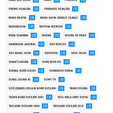
(2)
(2)
(2)
PARK SEO JOON
PARO
POLISIYE
(2)
(2)
PRENS FILMLERI
PRENSES FILMLERI
(2)
(2)
RANG RASIYA
RANG SAIYA SENSIZ OLMAZ
(2)
(2)
RANGRASIYA
RAYSHA RIZROSE
(2)
(2)
(2)
RHEA SHARMA
RUDRA
RUDRA VE PARO
(2)
(2)
SAMIKSHA JAISWAL
SEO EUN SO
(2)
(2)
(2)
SEO KANG JOON
SEOHYUN
SEOL IN AH
(2)
(2)
SHAKTI ARORA
SHIN WON HO
(2)
(2)
SIGNAL KORE DIZISI
SONAKSHI SINHA
(2)
(2)
SONG JOONG KI
SONY TV
(2)
(2)
SÖZLEŞMELI EVLILIK KORE DIZILERI
TANVI DOGRA
(2)
(2)
TARIHI KORE DIZILERI 2021
TATLI BELA HINT DIZISI
(2)
(2)
TAYLAND DIZILERI 2020
TAYLAND DIZILERI IZLE