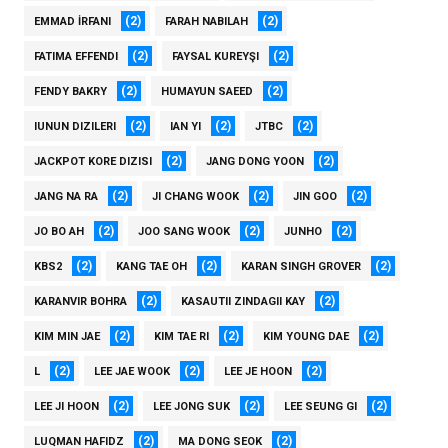
(2)
(2)
EMMAD İRFANI
FARAH NABILAH
(2)
(2)
FATIMA EFFENDI
FAYSAL KUREYŞI
(2)
(2)
FENDY BAKRY
HUMAYUN SAEED
(2)
(2)
(2)
IUNUN DIZILERI
IAN YI
JTBC
(2)
(2)
JACKPOT KORE DIZISI
JANG DONG YOON
(2)
(2)
(2)
JANG NA RA
JI CHANG WOOK
JIN GOO
(2)
(2)
(2)
JO BO AH
JOO SANG WOOK
JUNHO
(2)
(2)
(2)
KBS2
KANG TAE OH
KARAN SINGH GROVER
(2)
(2)
KARANVIR BOHRA
KASAUTII ZINDAGII KAY
(2)
(2)
(2)
KIM MIN JAE
KIM TAE RI
KIM YOUNG DAE
(2)
(2)
(2)
L
LEE JAE WOOK
LEE JE HOON
(2)
(2)
(2)
LEE JI HOON
LEE JONG SUK
LEE SEUNG GI
(2)
(2)
LUQMAN HAFIDZ
MA DONG SEOK