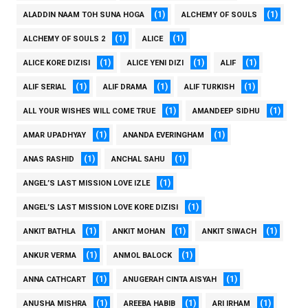
(1)
(1)
ALADDIN NAAM TOH SUNA HOGA
ALCHEMY OF SOULS
(1)
(1)
ALCHEMY OF SOULS 2
ALICE
(1)
(1)
(1)
ALICE KORE DIZISI
ALICE YENI DIZI
ALIF
(1)
(1)
(1)
ALIF SERIAL
ALIF DRAMA
ALIF TURKISH
(1)
(1)
ALL YOUR WISHES WILL COME TRUE
AMANDEEP SIDHU
(1)
(1)
AMAR UPADHYAY
ANANDA EVERINGHAM
(1)
(1)
ANAS RASHID
ANCHAL SAHU
(1)
ANGEL’S LAST MISSION LOVE IZLE
(1)
ANGEL’S LAST MISSION LOVE KORE DIZISI
(1)
(1)
(1)
ANKIT BATHLA
ANKIT MOHAN
ANKIT SIWACH
(1)
(1)
ANKUR VERMA
ANMOL BALOCK
(1)
(1)
ANNA CATHCART
ANUGERAH CINTA AISYAH
(1)
(1)
(1)
ANUSHA MISHRA
AREEBA HABIB
ARI IRHAM