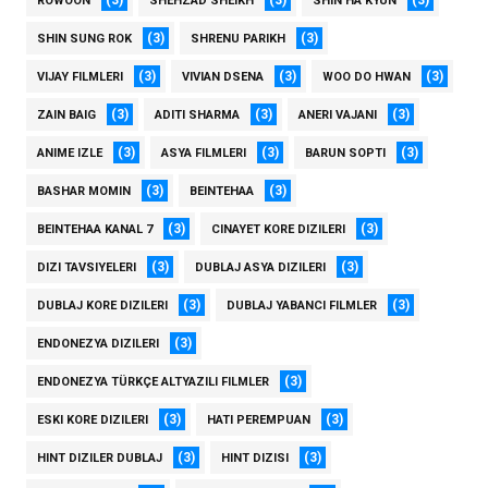
(3)
(3)
(3)
ROWOON
SHEHZAD SHEIKH
SHIN HA KYUN
(3)
(3)
SHIN SUNG ROK
SHRENU PARIKH
(3)
(3)
(3)
VIJAY FILMLERI
VIVIAN DSENA
WOO DO HWAN
(3)
(3)
(3)
ZAIN BAIG
ADITI SHARMA
ANERI VAJANI
(3)
(3)
(3)
ANIME IZLE
ASYA FILMLERI
BARUN SOPTI
(3)
(3)
BASHAR MOMIN
BEINTEHAA
(3)
(3)
BEINTEHAA KANAL 7
CINAYET KORE DIZILERI
(3)
(3)
DIZI TAVSIYELERI
DUBLAJ ASYA DIZILERI
(3)
(3)
DUBLAJ KORE DIZILERI
DUBLAJ YABANCI FILMLER
(3)
ENDONEZYA DIZILERI
(3)
ENDONEZYA TÜRKÇE ALTYAZILI FILMLER
(3)
(3)
ESKI KORE DIZILERI
HATI PEREMPUAN
(3)
(3)
HINT DIZILER DUBLAJ
HINT DIZISI