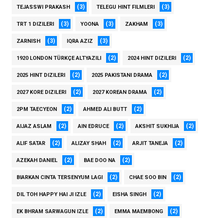
(3)
(3)
TEJASSWI PRAKASH
TELEGU HINT FILMLERI
(3)
(3)
(3)
TRT 1 DIZILERI
YOONA
ZAKHAM
(3)
(3)
ZARNISH
IQRA AZIZ
(2)
(2)
1920 LONDON TÜRKÇE ALTYAZILI
2024 HINT DIZILERI
(2)
(2)
2025 HINT DIZILERI
2025 PAKISTANI DRAMA
(2)
(2)
2027 KORE DIZILERI
2027 KOREAN DRAMA
(2)
(2)
2PM TAECYEON
AHMED ALI BUTT
(2)
(2)
(2)
AIJAZ ASLAM
AIN EDRUCE
AKSHIT SUKHIJA
(2)
(2)
(2)
ALIF SATAR
ALIZAY SHAH
ARJIT TANEJA
(2)
(2)
AZEKAH DANIEL
BAE DOO NA
(2)
(2)
BIARKAN CINTA TERSENYUM LAGI
CHAE SOO BIN
(2)
(2)
DIL TOH HAPPY HAI JI IZLE
EISHA SINGH
(2)
(2)
EK BHRAM SARWAGUN IZLE
EMMA MAEMBONG