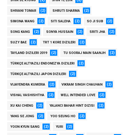
(2)
(2)
SHIN SE KYUNG
SHIN YE EUN
(2)
(2)
SHIVANI TOMAR
SHRUTI SHARMA
(2)
(2)
(2)
SIMONA WANG
SITI SALEHA
SO JI SUB
(2)
(2)
(2)
SONG KANG
SONYA HUSSAIN
SRITI JHA
(2)
(2)
SUZY BAE
TRT 1 KORE DIZILERI
(2)
(2)
TAYLAND DIZILERI 2019
TU SOORAJ MAIN SAANJH
(2)
TÜRKÇE ALTYAZILI ENDONEZYA DIZILERI
(2)
TÜRKÇE ALTYAZILI JAPON DIZILERI
(2)
(2)
VIJAYENDRA KUMERIA
VIKRAM SINGH CHAUHAN
(2)
(2)
VISHAL VASHISHTHA
WELL INTENDED LOVE
(2)
(2)
XU KAI CHENG
YALANCI BAHAR HINT DIZISI
(2)
(2)
YANG SE JONG
YOO SEUNG HO
(2)
(2)
YOON KYUN SANG
YURI