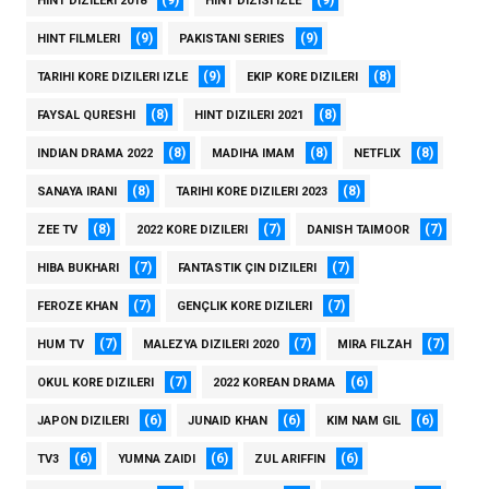
(9)
(9)
HINT DIZILERI 2018
HINT DIZISI IZLE
(9)
(9)
HINT FILMLERI
PAKISTANI SERIES
(9)
(8)
TARIHI KORE DIZILERI IZLE
EKIP KORE DIZILERI
(8)
(8)
FAYSAL QURESHI
HINT DIZILERI 2021
(8)
(8)
(8)
INDIAN DRAMA 2022
MADIHA IMAM
NETFLIX
(8)
(8)
SANAYA IRANI
TARIHI KORE DIZILERI 2023
(8)
(7)
(7)
ZEE TV
2022 KORE DIZILERI
DANISH TAIMOOR
(7)
(7)
HIBA BUKHARI
FANTASTIK ÇIN DIZILERI
(7)
(7)
FEROZE KHAN
GENÇLIK KORE DIZILERI
(7)
(7)
(7)
HUM TV
MALEZYA DIZILERI 2020
MIRA FILZAH
(7)
(6)
OKUL KORE DIZILERI
2022 KOREAN DRAMA
(6)
(6)
(6)
JAPON DIZILERI
JUNAID KHAN
KIM NAM GIL
(6)
(6)
(6)
TV3
YUMNA ZAIDI
ZUL ARIFFIN