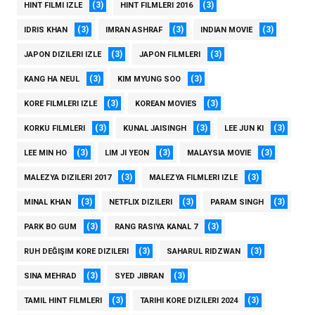
(3)
(3)
HINT FILMI IZLE
HINT FILMLERI 2016
(3)
(3)
(3)
IDRIS KHAN
IMRAN ASHRAF
INDIAN MOVIE
(3)
(3)
JAPON DIZILERI IZLE
JAPON FILMLERI
(3)
(3)
KANG HA NEUL
KIM MYUNG SOO
(3)
(3)
KORE FILMLERI IZLE
KOREAN MOVIES
(3)
(3)
(3)
KORKU FILMLERI
KUNAL JAISINGH
LEE JUN KI
(3)
(3)
(3)
LEE MIN HO
LIM JI YEON
MALAYSIA MOVIE
(3)
(3)
MALEZYA DIZILERI 2017
MALEZYA FILMLERI IZLE
(3)
(3)
(3)
MINAL KHAN
NETFLIX DIZILERI
PARAM SINGH
(3)
(3)
PARK BO GUM
RANG RASIYA KANAL 7
(3)
(3)
RUH DEĞIŞIM KORE DIZILERI
SAHARUL RIDZWAN
(3)
(3)
SINA MEHRAD
SYED JIBRAN
(3)
(3)
TAMIL HINT FILMLERI
TARIHI KORE DIZILERI 2024