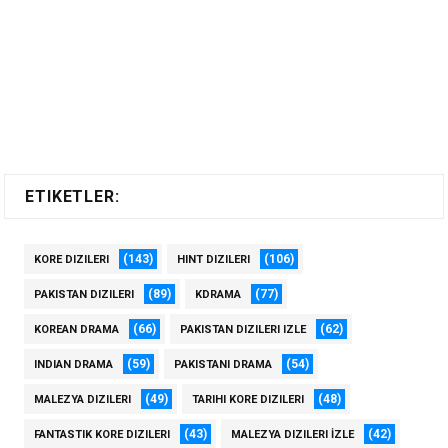
ETIKETLER:
(143)
(106)
KORE DIZILERI
HINT DIZILERI
(89)
(77)
PAKISTAN DIZILERI
KDRAMA
(66)
(62)
KOREAN DRAMA
PAKISTAN DIZILERI IZLE
(59)
(54)
INDIAN DRAMA
PAKISTANI DRAMA
(49)
(48)
MALEZYA DIZILERI
TARIHI KORE DIZILERI
(43)
(42)
FANTASTIK KORE DIZILERI
MALEZYA DIZILERI İZLE