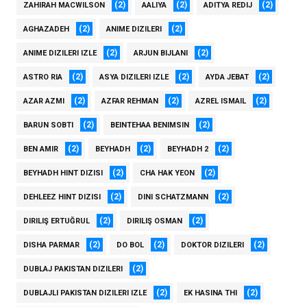
(2)
(2)
(2)
ZAHIRAH MACWILSON
AALIYA
ADITYA REDIJ
(2)
(2)
AGHAZADEH
ANIME DIZILERI
(2)
(2)
ANIME DIZILERI IZLE
ARJUN BIJLANI
(2)
(2)
(2)
ASTRO RIA
ASYA DIZILERI IZLE
AYDA JEBAT
(2)
(2)
(2)
AZAR AZMI
AZFAR REHMAN
AZREL ISMAIL
(2)
(2)
BARUN SOBTI
BEINTEHAA BENIMSIN
(2)
(2)
(2)
BEN AMIR
BEYHADH
BEYHADH 2
(2)
(2)
BEYHADH HINT DIZISI
CHA HAK YEON
(2)
(2)
DEHLEEZ HINT DIZISI
DINI SCHATZMANN
(2)
(2)
DIRILIŞ ERTUĞRUL
DIRILIŞ OSMAN
(2)
(2)
(2)
DISHA PARMAR
DO BOL
DOKTOR DIZILERI
(2)
DUBLAJ PAKISTAN DIZILERI
(2)
(2)
DUBLAJLI PAKISTAN DIZILERI IZLE
EK HASINA THI