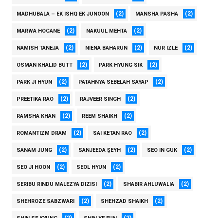
(2)
(2)
MADHUBALA – EK ISHQ EK JUNOON
MANSHA PASHA
(2)
(2)
MARWA HOCANE
NAKUUL MEHTA
(2)
(2)
(2)
NAMISH TANEJA
NIENA BAHARUN
NUR IZLE
(2)
(2)
OSMAN KHALID BUTT
PARK HYUNG SIK
(2)
(2)
PARK JI HYUN
PATAHNYA SEBELAH SAYAP
(2)
(2)
PREETIKA RAO
RAJVEER SINGH
(2)
(2)
RAMSHA KHAN
REEM SHAIKH
(2)
(2)
ROMANTIZM DRAM
SAI KETAN RAO
(2)
(2)
(2)
SANAM JUNG
SANJEEDA ŞEYH
SEO IN GUK
(2)
(2)
SEO JI HOON
SEOL HYUN
(2)
(2)
SERIBU RINDU MALEZYA DIZISI
SHABIR AHLUWALIA
(2)
(2)
SHEHROZE SABZWARI
SHEHZAD SHAIKH