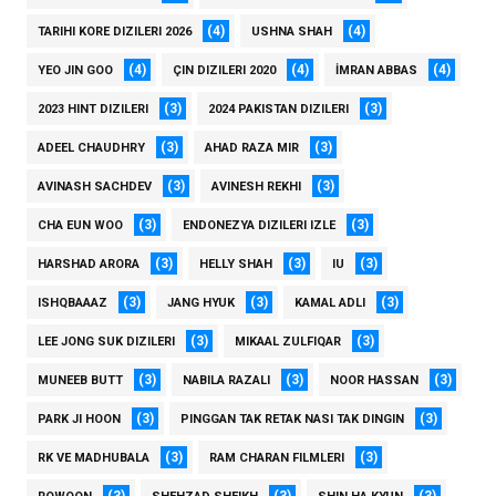
(4)
(4)
TARIHI KORE DIZILERI 2026
USHNA SHAH
(4)
(4)
(4)
YEO JIN GOO
ÇIN DIZILERI 2020
İMRAN ABBAS
(3)
(3)
2023 HINT DIZILERI
2024 PAKISTAN DIZILERI
(3)
(3)
ADEEL CHAUDHRY
AHAD RAZA MIR
(3)
(3)
AVINASH SACHDEV
AVINESH REKHI
(3)
(3)
CHA EUN WOO
ENDONEZYA DIZILERI IZLE
(3)
(3)
(3)
HARSHAD ARORA
HELLY SHAH
IU
(3)
(3)
(3)
ISHQBAAAZ
JANG HYUK
KAMAL ADLI
(3)
(3)
LEE JONG SUK DIZILERI
MIKAAL ZULFIQAR
(3)
(3)
(3)
MUNEEB BUTT
NABILA RAZALI
NOOR HASSAN
(3)
(3)
PARK JI HOON
PINGGAN TAK RETAK NASI TAK DINGIN
(3)
(3)
RK VE MADHUBALA
RAM CHARAN FILMLERI