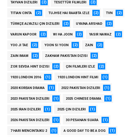
(2)
(2)
TAYVAN DIZILERI
TESETTÜR FILMLERI
(2)
(2)
(2)
TITIAN CINTA
TUJHSE HAI RAABTA IZLE
TVN
(2)
(2)
TÜRKÇE ALYAZILI ÇIN DIZILERI
UYAINA ARSHAD
(2)
(2)
(2)
VARUN KAPOOR
WI HA JOON
YASIR NAWAZ
(2)
(2)
(2)
YOO JI TAE
YOON SI YOON
ZAIN
(2)
(2)
ZAIN IMAM
ZAKHAM PAKISTAN DIZISI
(2)
(2)
ZOR SEVDA HINT DIZISI
ÇIN FILMLERI IZLE
(1)
(1)
1920 LONDON 2016
1920 LONDON HINT FILMI
(1)
(1)
2020 KOREAN DRAMA
2022 PAKISTAN DIZILERI
(1)
(1)
2023 PAKISTAN DIZILERI
2025 CHINESE DRAMA
(1)
(1)
2025 IRAN DIZILERI
2025 ÇIN DIZILERI
(1)
(1)
2026 PAKISTAN DIZILERI
30 PESANAN SUARA
(1)
(1)
7 HARI MENCINTAIKU 2
A GOOD DAY TO BE A DOG