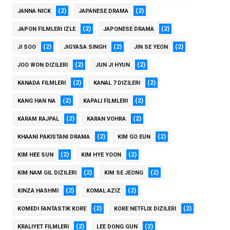
(2)
(2)
JANNA NICK
JAPANESE DRAMA
(2)
(2)
JAPON FILMLERI IZLE
JAPONESE DRAMA
(2)
(2)
(2)
JI SOO
JIGYASA SINGH
JIN SE YEON
(2)
(2)
JOO WON DIZILERI
JUN JI HYUN
(2)
(2)
KANADA FILMLERI
KANAL 7 DIZILERI
(2)
(2)
KANG HAN NA
KAPALI FILMLERI
(2)
(2)
KARAM RAJPAL
KARAN VOHRA
(2)
(2)
KHAANI PAKISTANI DRAMA
KIM GO EUN
(2)
(2)
KIM HEE SUN
KIM HYE YOON
(2)
(2)
KIM NAM GIL DIZILERI
KIM SE JEONG
(2)
(2)
KINZA HASHMI
KOMAL AZIZ
(2)
(2)
KOMEDI FANTASTIK KORE
KORE NETFLIX DIZILERI
(2)
(2)
KRALIYET FILMLERI
LEE DONG GUN