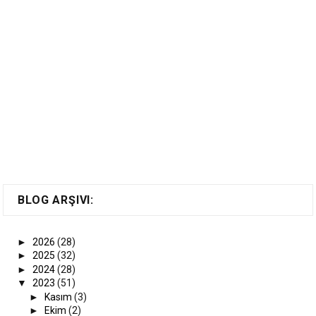
BLOG ARŞIVI:
►
2026
(28)
►
2025
(32)
►
2024
(28)
▼
2023
(51)
►
Kasım
(3)
►
Ekim
(2)