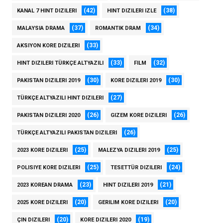
(42)
(38)
KANAL 7 HINT DIZILERI
HINT DIZILERI IZLE
(37)
(34)
MALAYSIA DRAMA
ROMANTIK DRAM
(33)
AKSIYON KORE DIZILERI
(33)
(32)
HINT DIZILERI TÜRKÇE ALTYAZILI
FILM
(30)
(30)
PAKISTAN DIZILERI 2019
KORE DIZILERI 2019
(27)
TÜRKÇE ALTYAZILI HINT DIZILERI
(26)
(26)
PAKISTAN DIZILERI 2020
GIZEM KORE DIZILERI
(26)
TÜRKÇE ALTYAZILI PAKISTAN DIZILERI
(25)
(25)
2023 KORE DIZILERI
MALEZYA DIZILERI 2019
(25)
(24)
POLISIYE KORE DIZILERI
TESETTÜR DIZILERI
(23)
(21)
2023 KOREAN DRAMA
HINT DIZILERI 2019
(20)
(20)
2025 KORE DIZILERI
GERILIM KORE DIZILERI
(20)
(19)
ÇIN DIZILERI
KORE DIZILERI 2020