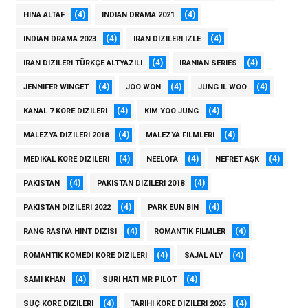
(4)
(4)
HINA ALTAF
INDIAN DRAMA 2021
(4)
(4)
INDIAN DRAMA 2023
IRAN DIZILERI IZLE
(4)
(4)
IRAN DIZILERI TÜRKÇE ALTYAZILI
IRANIAN SERIES
(4)
(4)
(4)
JENNIFER WINGET
JOO WON
JUNG IL WOO
(4)
(4)
KANAL 7 KORE DIZILERI
KIM YOO JUNG
(4)
(4)
MALEZYA DIZILERI 2018
MALEZYA FILMLERI
(4)
(4)
(4)
MEDIKAL KORE DIZILERI
NEELOFA
NEFRET AŞK
(4)
(4)
PAKISTAN
PAKISTAN DIZILERI 2018
(4)
(4)
PAKISTAN DIZILERI 2022
PARK EUN BIN
(4)
(4)
RANG RASIYA HINT DIZISI
ROMANTIK FILMLER
(4)
(4)
ROMANTIK KOMEDI KORE DIZILERI
SAJAL ALY
(4)
(4)
SAMI KHAN
SURI HATI MR PILOT
(4)
(4)
SUÇ KORE DIZILERI
TARIHI KORE DIZILERI 2025