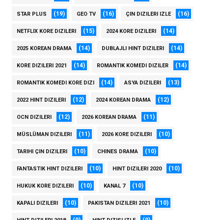
(19)
(16)
(16)
STAR PLUS
GEO TV
ÇIN DIZILERI IZLE
(15)
(14)
NETFLIX KORE DIZILERI
2024 KORE DIZILERI
(14)
(14)
2025 KOREAN DRAMA
DUBLAJLI HINT DIZILERI
(14)
(14)
KORE DIZILERI 2021
ROMANTIK KOMEDI DIZILER
(14)
(13)
ROMANTIK KOMEDI KORE DIZI
ASYA DIZILERI
(12)
(12)
2022 HINT DIZILERI
2024 KOREAN DRAMA
(12)
(11)
OCN DIZILERI
2026 KOREAN DRAMA
(11)
(10)
MÜSLÜMAN DIZILERI
2026 KORE DIZILERI
(10)
(10)
TARIHI ÇIN DIZILERI
CHINES DRAMA
(10)
(10)
FANTASTIK HINT DIZILERI
HINT DIZILERI 2020
(10)
(10)
HUKUK KORE DIZILERI
KANAL 7
(10)
(10)
KAPALI DIZILERI
PAKISTAN DIZILERI 2021