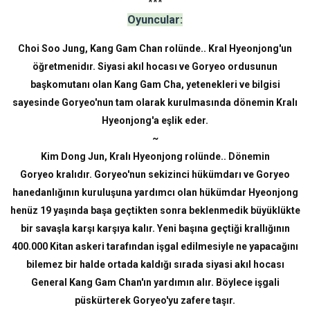
***
Oyuncular:
Choi Soo Jung,
Kang Gam Chan rolünde..
Kral Hyeonjong'un
öğretmenidır. Siyasi akıl hocası ve Goryeo ordusunun
başkomutanı olan Kang Gam Cha, yetenekleri ve bilgisi
sayesinde Goryeo'nun tam olarak kurulmasında dönemin Kralı
Hyeonjong'a eşlik eder.
~
Kim Dong Jun,
Kralı Hyeonjong rolünde..
Dönemin
Goryeo kralıdır. Goryeo'nun sekizinci hükümdarı ve Goryeo
hanedanlığının kuruluşuna yardımcı olan hükümdar Hyeonjong
henüz 19 yaşında başa geçtikten sonra beklenmedik büyüklükte
bir savaşla karşı karşıya kalır. Yeni başına geçtiği krallığının
400.000 Kitan askeri tarafından işgal edilmesiyle ne yapacağını
bilemez bir halde ortada kaldığı sırada siyasi akıl hocası
General Kang Gam Chan'ın yardımın alır. Böylece işgali
püskürterek Goryeo'yu zafere taşır.