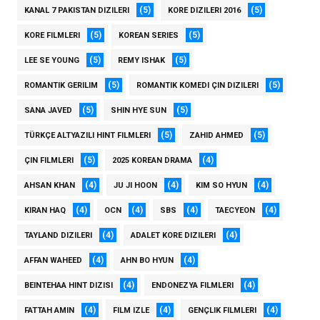
(5)
(5)
KANAL 7 PAKISTAN DIZILERI
KORE DIZILERI 2016
(5)
(5)
KORE FILMLERI
KOREAN SERIES
(5)
(5)
LEE SE YOUNG
REMY ISHAK
(5)
(5)
ROMANTIK GERILIM
ROMANTIK KOMEDI ÇIN DIZILERI
(5)
(5)
SANA JAVED
SHIN HYE SUN
(5)
(5)
TÜRKÇE ALTYAZILI HINT FILMLERI
ZAHID AHMED
(5)
(4)
ÇIN FILMLERI
2025 KOREAN DRAMA
(4)
(4)
(4)
AHSAN KHAN
JU JI HOON
KIM SO HYUN
(4)
(4)
(4)
(4)
KIRAN HAQ
OCN
SBS
TAECYEON
(4)
(4)
TAYLAND DIZILERI
ADALET KORE DIZILERI
(4)
(4)
AFFAN WAHEED
AHN BO HYUN
(4)
(4)
BEINTEHAA HINT DIZISI
ENDONEZYA FILMLERI
(4)
(4)
(4)
FATTAH AMIN
FILM IZLE
GENÇLIK FILMLERI