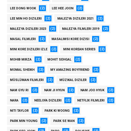
(2)
(2)
LEE DONG WOOK
LEE HEE JOON
(2)
(2)
LEE MIN HO DIZILERI
MALEZYA DIZILERI 2021
(2)
(2)
MALEZYA DIZILERI 2023
MALEZYA FILMLERI 2019
(2)
(2)
MASAL FILMLERI
MASALIMSI KORE DIZISI
(2)
(2)
MINI KORE DIZILERI IZLE
MINI KOREAN SERIES
(2)
(2)
MOHIB MIRZA
MOHIT SEHGAL
(2)
(2)
MOMAL SHEIKH
MY AMAZING BOYFRIEND
(2)
(2)
MÜSLÜMAN FILMLERI
MÜZIKAL DIZILER
(2)
(2)
(2)
NAM GYU RI
NAM JI HYUN
NAM JOO HYUK
(2)
(2)
(2)
NARA
NEELOFA DIZILERI
NETFLIX FILMLERI
(2)
(2)
NITI TAYLOR
PARK KI WOONG
(2)
(2)
PARK MIN YOUNG
PARK SE WAN