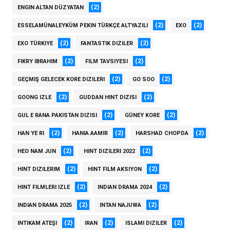
(2)
ENGIN ALTAN DÜZYATAN
(2)
(2)
ESSELAMÜNALEYKÜM PEKIN TÜRKÇE ALTYAZILI
EXO
(2)
(2)
EXO TÜRKIYE
FANTASTIK DIZILER
(2)
(2)
FIKRY IBRAHIM
FILM TAVSIYESI
(2)
(2)
GEÇMIŞ GELECEK KORE DIZILERI
GO SOO
(2)
(2)
GOONG IZLE
GUDDAN HINT DIZISI
(2)
(2)
GUL E RANA PAKISTAN DIZISI
GÜNEY KORE
(2)
(2)
(2)
HAN YE RI
HANIA AAMIR
HARSHAD CHOPDA
(2)
(2)
HEO NAM JUN
HINT DIZILERI 2022
(2)
(2)
HINT DIZILERIM
HINT FILM AKSIYON
(2)
(2)
HINT FILMLERI IZLE
INDIAN DRAMA 2024
(2)
(2)
INDIAN DRAMA 2025
INTAN NAJUWA
(2)
(2)
(2)
INTIKAM ATEŞI
IRAN
ISLAMI DIZILER