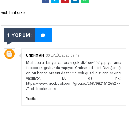
vish hint dizisi
1 YORUM:
UNKNOWN
30 EYLÜL 2020 09:49
Merhabalar bir yer var orası çok dizi çevirisi yapıyor ama
facebook grubunda yapıyor. Grubun adı Hint Dizi Şenliği
grubu bence orasını da tanıtın çok güzel dizilerin çevirisi
yapılıyor. Bu da linki:
https://www.facebook.com/groups/2587982151265277
/?ref=bookmarks
Yanıtla