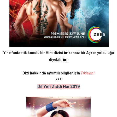
Yine fantastik konulu bir Hint dizisi imkansız bir Aşk'ın yolculuğu
diyebilirim.
Dizi hakkında ayrıntılı bilgiler için
Tıklayın!
***
Dil Yeh Ziddi Hai 2019